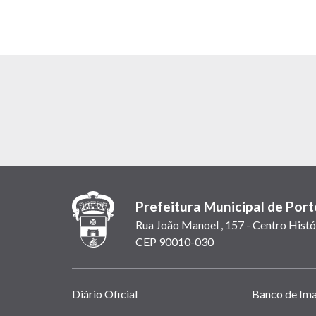
Prefeitura Municipal de Port
Rua João Manoel , 157 - Centro Histó
CEP 90010-030
Links
Diário Oficial
Banco de Im
úteis