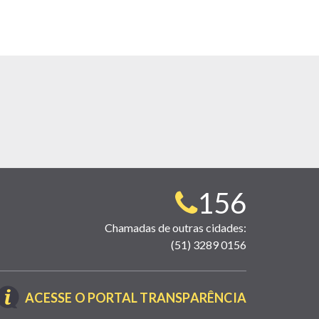
Telefone
156
para
Chamadas de outras cidades:
(51) 3289 0156
contato:
(LINK
ACESSE O PORTAL TRANSPARÊNCIA
ABRE