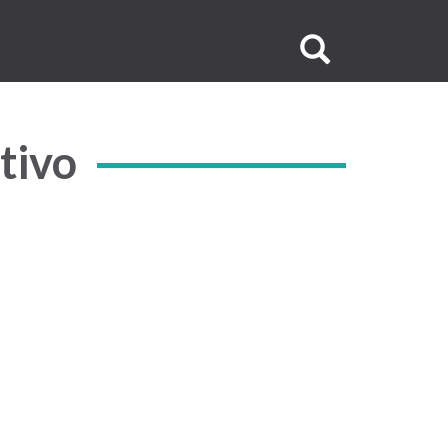
Buscar
no
site
tivo