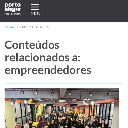
Pular
Expandir/recolher
para
navegação
MENU
o
conteúdo
INÍCIO
EMPREENDEDORES
principal
Conteúdos
relacionados a:
empreendedores