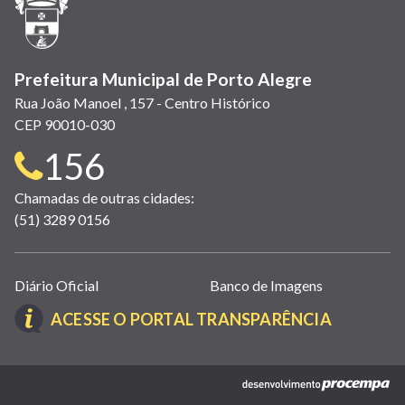
nova
janela)
Prefeitura Municipal de Porto Alegre
Rua João Manoel , 157 - Centro Histórico
CEP 90010-030
Telefone
156
para
Chamadas de outras cidades:
(51) 3289 0156
contato:
Links
Diário Oficial
Banco de Imagens
úteis
(LINK
ACESSE O PORTAL TRANSPARÊNCIA
(abrem
ABRE
em
EM
nova
(link
NOVA
janela)