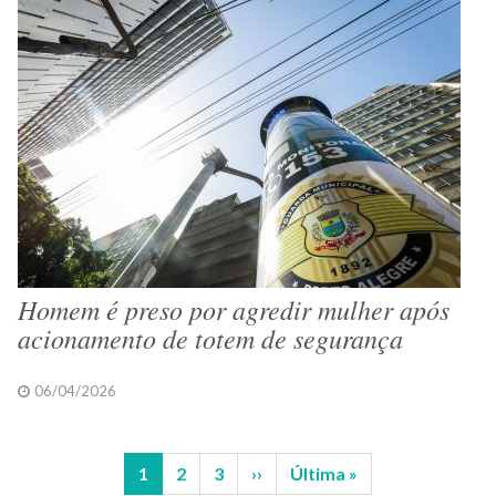
Homem é preso por agredir mulher após
acionamento de totem de segurança
06/04/2026
Página
1
Página
2
Página
3
Próxima
››
Última
Última »
Paginação