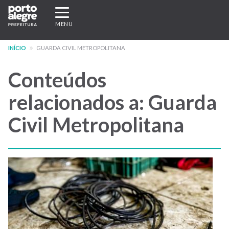
Pular
Expandir/recolher
para
navegação
MENU
o
conteúdo
INÍCIO
GUARDA CIVIL METROPOLITANA
principal
Conteúdos
relacionados a: Guarda
Civil Metropolitana