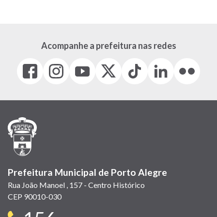
atual
página
página
Acompanhe a prefeitura nas redes
Facebook
Instagram
Youtube
X
Tiktok
LinkedIn
Flickr
(link
(link
(link
(Antigo
(link
(link
(link
abre
abre
abre
Twitter)
abre
abre
abre
em
em
em
(link
em
em
em
nova
nova
nova
abre
nova
nova
nova
janela)
janela)
janela)
em
janela)
janela)
janela)
nova
janela)
Prefeitura Municipal de Porto Alegre
Rua João Manoel , 157 - Centro Histórico
CEP 90010-030