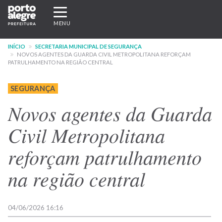
Pular
Expandir/recolher
para
navegação
MENU
o
conteúdo
INÍCIO
SECRETARIA MUNICIPAL DE SEGURANÇA
principal
NOVOS AGENTES DA GUARDA CIVIL METROPOLITANA REFORÇAM
PATRULHAMENTO NA REGIÃO CENTRAL
SEGURANÇA
Novos agentes da Guarda
Civil Metropolitana
reforçam patrulhamento
na região central
04/06/2026 16:16