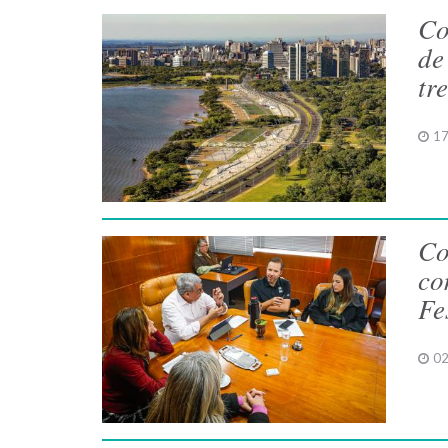
Co
de
tr
17
Co
co
Fe
02