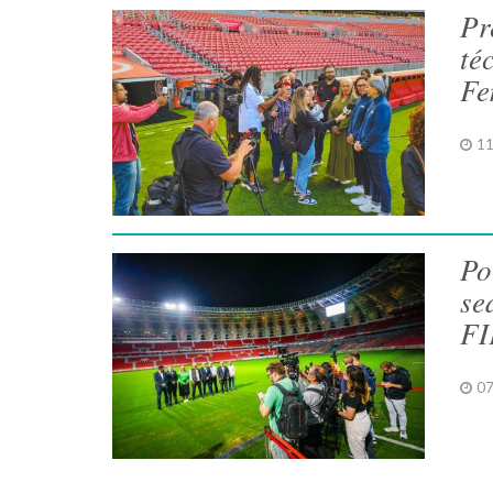
Pr
té
Fe
11
Po
se
FI
07