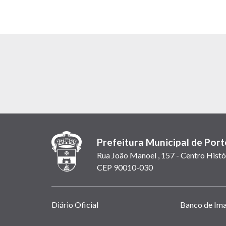
Prefeitura Municipal de Port
Rua João Manoel , 157 - Centro Histó
CEP 90010-030
Links
Diário Oficial
Banco de Im
úteis