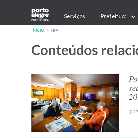
Pular
Main
para
Serviços
Prefeitura
o
navigation
conteúdo
INÍCIO
FIFA
principal
Conteúdos relaci
Po
se
20
17