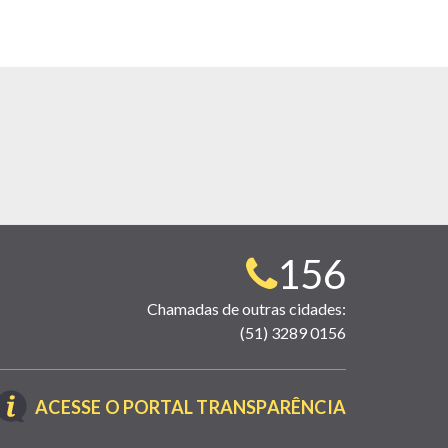
Telefone
156
para
Chamadas de outras cidades:
(51) 3289 0156
contato:
(LINK
ACESSE O PORTAL TRANSPARÊNCIA
ABRE