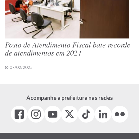
Posto de Atendimento Fiscal bate recorde
de atendimentos em 2024
07/02/2025
Acompanhe a prefeitura nas redes
Facebook
Instagram
Youtube
X
Tiktok
LinkedIn
Flickr
(link
(link
(link
(Antigo
(link
(link
(link
abre
abre
abre
Twitter)
abre
abre
abre
em
em
em
(link
em
em
em
nova
nova
nova
abre
nova
nova
nova