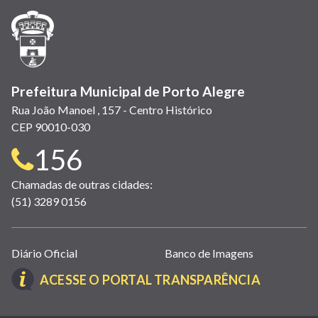
janela)
janela)
janela)
em
janela)
janela)
janela)
nova
janela)
Prefeitura Municipal de Porto Alegre
Rua João Manoel , 157 - Centro Histórico
CEP 90010-030
Telefone
156
para
Chamadas de outras cidades:
(51) 3289 0156
contato:
Links
Diário Oficial
Banco de Imagens
úteis
(LINK
ACESSE O PORTAL TRANSPARÊNCIA
(abrem
ABRE
em
EM