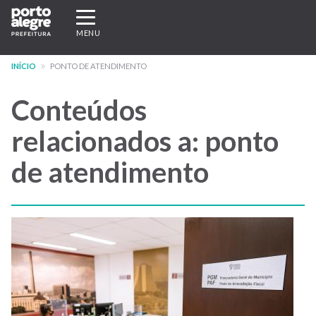
Pular
Expandir/recolher
para
navegação
MENU
o
conteúdo
INÍCIO
PONTO DE ATENDIMENTO
principal
Conteúdos
relacionados a: ponto
de atendimento