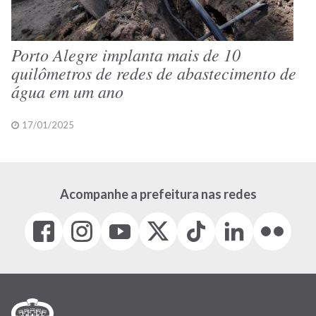
Porto Alegre implanta mais de 10
quilômetros de redes de abastecimento de
água em um ano
17/01/2025
Acompanhe a prefeitura nas redes
Facebook
Instagram
Youtube
X
Tiktok
LinkedIn
Flickr
(link
(link
(link
(Antigo
(link
(link
(link
abre
abre
abre
Twitter)
abre
abre
abre
em
em
em
(link
em
em
em
nova
nova
nova
abre
nova
nova
nova
janela)
janela)
janela)
em
janela)
janela)
janela)