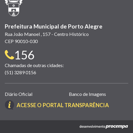
nova
janela)
Prefeitura Municipal de Porto Alegre
Rua João Manoel , 157 - Centro Histórico
CEP 90010-030
Telefone
156
para
Chamadas de outras cidades:
(51) 3289 0156
contato:
Links
Diário Oficial
Banco de Imagens
úteis
(LINK
ACESSE O PORTAL TRANSPARÊNCIA
(abrem
ABRE
em
EM
nova
(link
NOVA
janela)