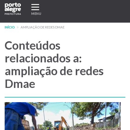
Pular
Expandir/recolher
para
navegação
MENU
o
conteúdo
INÍCIO
AMPLIAÇÃO DE REDES DMAE
principal
Conteúdos
relacionados a:
ampliação de redes
Dmae