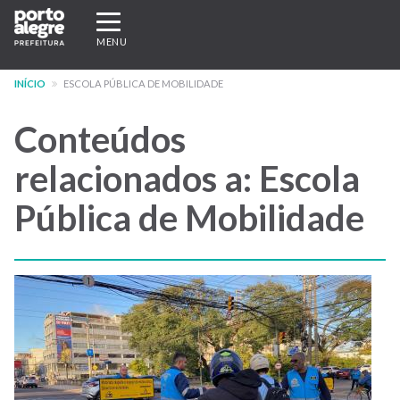
Pular
Expandir/recolher
para
navegação
MENU
o
conteúdo
INÍCIO
ESCOLA PÚBLICA DE MOBILIDADE
principal
Conteúdos
relacionados a: Escola
Pública de Mobilidade