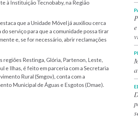
nte à Instituição Tecnobaby, na Região
P
P
estaca que a Unidade Móvel já auxiliou cerca
e
 do serviço para que a comunidade possa tirar
v
mente e, se for necessário, abrir reclamações
P
M
 regiões Restinga, Glória, Partenon, Leste,
ul e Ilhas, é feito em parceria com a Secretaria
a
vimento Rural (Smgov), conta com a
mento Municipal de Águas e Esgotos (Dmae).
E
D
p
s