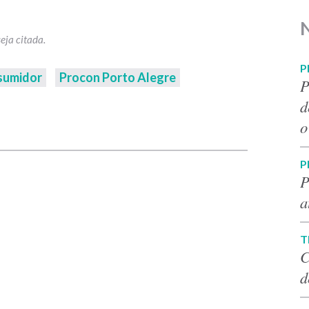
P
nsumidor
Procon Porto Alegre
P
d
p
o
P
P
a
T
C
d