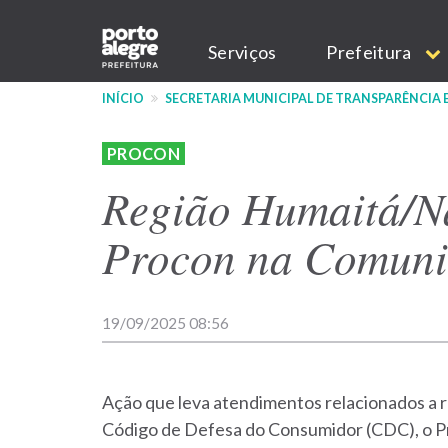
Pular
Main
para
Serviços
Prefeitura
o
navigation
conteúdo
INÍCIO
SECRETARIA MUNICIPAL DE TRANSPARÊNCIA
principal
PROCON
Região Humaitá/Na
Procon na Comunid
19/09/2025 08:56
Ação que leva atendimentos relacionados a 
Código de Defesa do Consumidor (CDC), o P