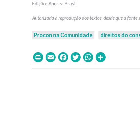
Andrea Brasil
Procon na Comunidade
direitos do co
Print
Email
Facebook
Twitter
WhatsAp
Share