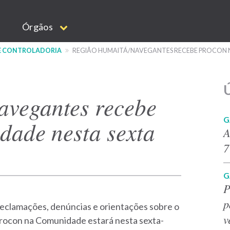
Órgãos
 E CONTROLADORIA
REGIÃO HUMAITÁ/NAVEGANTES RECEBE PROCON 
Ú
vegantes recebe
G
ade nesta sexta
A
7
G
P
p
reclamações, denúncias e orientações sobre o
v
rocon na Comunidade estará nesta sexta-