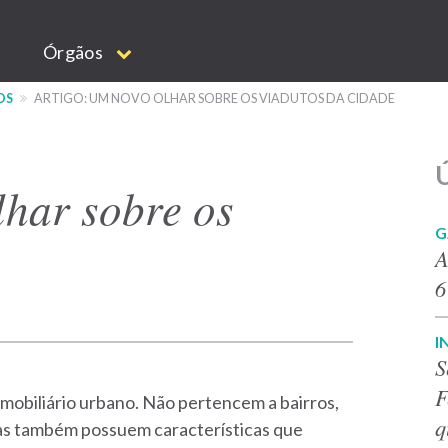
Órgãos
OS
ARTIGO: UM NOVO OLHAR SOBRE OS VIADUTOS DA CIDADE
Ú
lhar sobre os
G
A
6
I
S
F
 mobiliário urbano. Não pertencem a bairros,
q
as também possuem características que