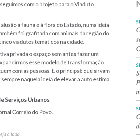
, seguimos com o projeto para o Viaduto
S
alusão à fauna e à flora do Estado, numa ideia
C
 também foi grafitada com animais da região do
s
cinco viadutos temáticos na cidade.
C
ativa privada o espaço sem antes fazer um
 expandirmos esse modelo de transformação
S
guem com as pessoas. E o principal: que sirvam
S
sempre naquela ideia de elevar a auto estima
P
m
 de Serviços Urbanos
S
jornal Correio do Povo.
C
d