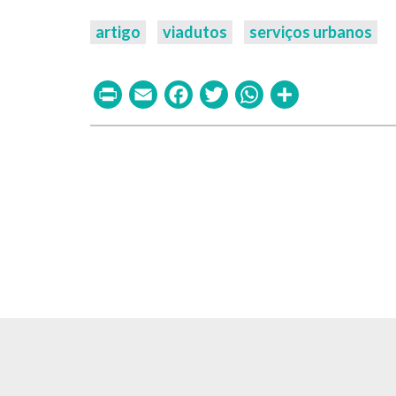
artigo
viadutos
serviços urbanos
Print
Email
Facebook
Twitter
WhatsAp
Share