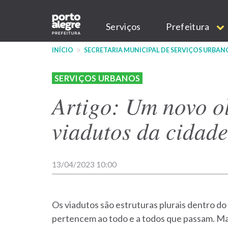
Pular
Main
para
Serviços
Prefeitura
o
navigation
conteúdo
INÍCIO
SECRETARIA MUNICIPAL DE SERVIÇOS URBAN
principal
SERVIÇOS URBANOS
Artigo: Um novo o
viadutos da cidade
13/04/2023 10:00
Os viadutos são estruturas plurais dentro do
pertencem ao todo e a todos que passam. M