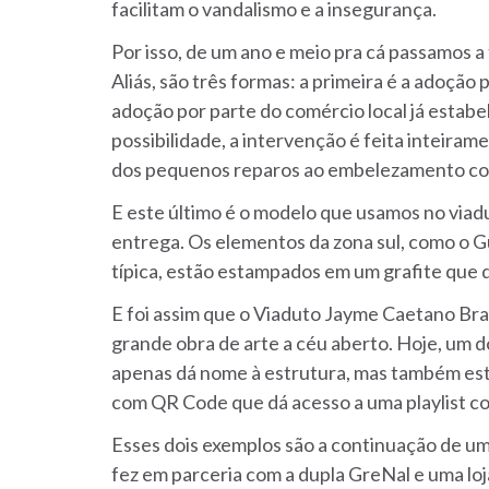
facilitam o vandalismo e a insegurança.
Por isso, de um ano e meio pra cá passamos a
Aliás, são três formas: a primeira é a adoção 
adoção por parte do comércio local já estab
possibilidade, a intervenção é feita inteira
dos pequenos reparos ao embelezamento com
E este último é o modelo que usamos no viadu
entrega. Os elementos da zona sul, como o Gu
típica, estão estampados em um grafite que d
E foi assim que o Viaduto Jayme Caetano Br
grande obra de arte a céu aberto. Hoje, um d
apenas dá nome à estrutura, mas também est
com QR Code que dá acesso a uma playlist co
Esses dois exemplos são a continuação de um
fez em parceria com a dupla GreNal e uma loj