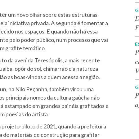
G
 ter um novo olhar sobre estas estruturas.
D
pela iniciativa privada. A segunda é fomentar a
F
elecido nos espaços. E quando não há essa
mente pelo poder público, num processo que vai
E
 grafite temático.
P
c
to da avenida Teresópolis, a mais recente
aíba, opôr do sol, chimarrão e a natureza
V
ão as boas-vindas a quem acessa a região.
G
aun, na Nilo Peçanha, também virou uma
P
os principais nomes da cultura gaúcha não
a
á estampado em grandes painéis grafitados e
m poesias do artista.
 projeto-piloto de 2021, quando a prefeitura
a de materiais de construção para grafitar