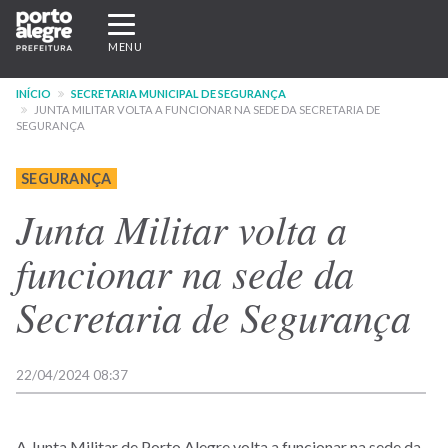
Pular
Expandir/recolher
para
navegação
MENU
o
conteúdo
INÍCIO
SECRETARIA MUNICIPAL DE SEGURANÇA
principal
JUNTA MILITAR VOLTA A FUNCIONAR NA SEDE DA SECRETARIA DE
SEGURANÇA
SEGURANÇA
Junta Militar volta a
funcionar na sede da
Secretaria de Segurança
22/04/2024 08:37
A Junta Militar de Porto Alegre volta a funcionar na sede da