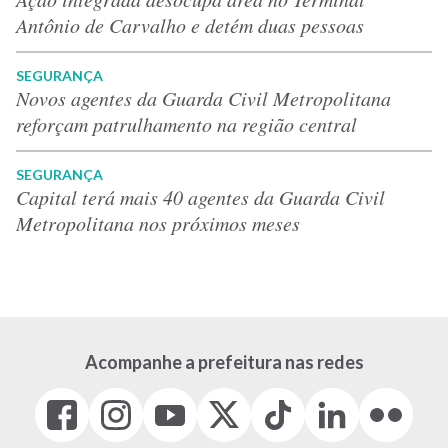
Antônio de Carvalho e detém duas pessoas
SEGURANÇA
Novos agentes da Guarda Civil Metropolitana
reforçam patrulhamento na região central
SEGURANÇA
Capital terá mais 40 agentes da Guarda Civil
Metropolitana nos próximos meses
Acompanhe a prefeitura nas redes
Facebook
Instagram
Youtube
X
Tiktok
LinkedIn
Flickr
(link
(link
(link
(Antigo
(link
(link
(link
abre
abre
abre
Twitter)
abre
abre
abre