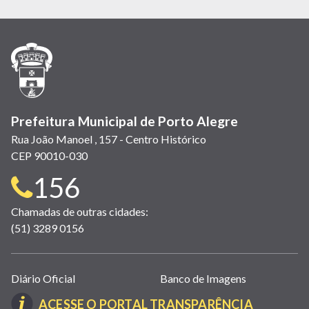
em
em
em
(link
em
em
em
nova
nova
nova
abre
nova
nova
nova
janela)
janela)
janela)
em
janela)
janela)
janela)
nova
janela)
Prefeitura Municipal de Porto Alegre
Rua João Manoel , 157 - Centro Histórico
CEP 90010-030
Telefone
156
para
Chamadas de outras cidades:
(51) 3289 0156
contato:
Links
Diário Oficial
Banco de Imagens
úteis
(LINK
ACESSE O PORTAL TRANSPARÊNCIA