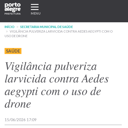
Pular
Expandir/recolher
para
navegação
MENU
o
conteúdo
INÍCIO
SECRETARIA MUNICIPAL DE SAÚDE
principal
VIGILÂNCIA PULVERIZA LARVICIDA CONTRA AEDES AEGYPTI COM O
USO DE DRONE
SAÚDE
Vigilância pulveriza
larvicida contra Aedes
aegypti com o uso de
drone
15/06/2026 17:09