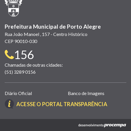
nova
janela)
Prefeitura Municipal de Porto Alegre
Rua João Manoel , 157 - Centro Histórico
CEP 90010-030
Telefone
156
para
Chamadas de outras cidades:
(51) 3289 0156
contato:
Links
Diário Oficial
Banco de Imagens
úteis
(LINK
ACESSE O PORTAL TRANSPARÊNCIA
(abrem
ABRE
em
EM
nova
(link
NOVA
janela)