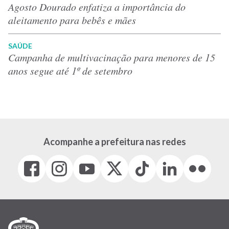
Agosto Dourado enfatiza a importância do
aleitamento para bebês e mães
SAÚDE
Campanha de multivacinação para menores de 15
anos segue até 1º de setembro
Acompanhe a prefeitura nas redes
Facebook
Instagram
Youtube
X
Tiktok
LinkedIn
Flickr
(link
(link
(link
(Antigo
(link
(link
(link
abre
abre
abre
Twitter)
abre
abre
abre
em
em
em
(link
em
em
em
nova
nova
nova
abre
nova
nova
nova
janela)
janela)
janela)
em
janela)
janela)
janela)