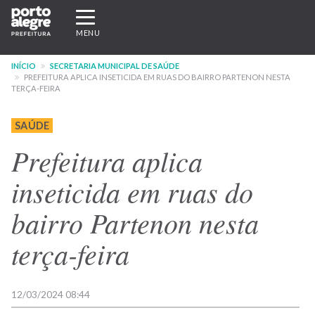
Pular
Expandir/recolher
para
navegação
MENU
o
conteúdo
INÍCIO
SECRETARIA MUNICIPAL DE SAÚDE
principal
PREFEITURA APLICA INSETICIDA EM RUAS DO BAIRRO PARTENON NESTA
TERÇA-FEIRA
SAÚDE
Prefeitura aplica
inseticida em ruas do
bairro Partenon nesta
terça-feira
12/03/2024 08:44