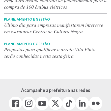
Prefeitura assina contrato de financiamento para a
compra de 100 ônibus elétricos
PLANEJAMENTO E GESTÃO
Último dia para empresas manifestarem interesse
em estruturar Centro de Cultura Negra
PLANEJAMENTO E GESTÃO
Propostas para qualificar o arroio Vila Pinto
serão conhecidas nesta sexta-feira
Acompanhe a prefeitura nas redes
Facebook
Instagram
Youtube
X
Tiktok
LinkedIn
Flickr
(link
(link
(link
(Antigo
(link
(link
(link