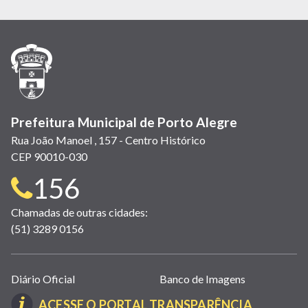
abre
abre
abre
Twitter)
abre
abre
abre
em
em
em
(link
em
em
em
nova
nova
nova
abre
nova
nova
nova
janela)
janela)
janela)
em
janela)
janela)
janela)
nova
janela)
Prefeitura Municipal de Porto Alegre
Rua João Manoel , 157 - Centro Histórico
CEP 90010-030
Telefone
156
para
Chamadas de outras cidades:
(51) 3289 0156
contato:
Links
Diário Oficial
Banco de Imagens
úteis
(LINK
ACESSE O PORTAL TRANSPARÊNCIA