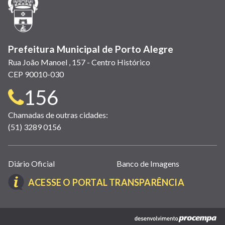
nova
janela)
Prefeitura Municipal de Porto Alegre
Rua João Manoel , 157 - Centro Histórico
CEP 90010-030
Telefone
156
para
Chamadas de outras cidades:
(51) 3289 0156
contato:
Links
Diário Oficial
Banco de Imagens
úteis
(LINK
ACESSE O PORTAL TRANSPARÊNCIA
(abrem
ABRE
em
EM
nova
(link
NOVA
janela)