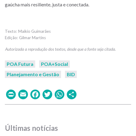
gaúcha mais resiliente, justa e conectada.
Maikio Guimarães
Gilmar Martins
POA Futura
POA+Social
Planejamento e Gestão
BID
Print
Email
Facebook
Twitter
WhatsApp
Share
Últimas notícias