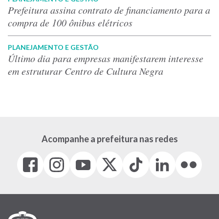
Prefeitura assina contrato de financiamento para a
compra de 100 ônibus elétricos
PLANEJAMENTO E GESTÃO
Último dia para empresas manifestarem interesse
em estruturar Centro de Cultura Negra
Acompanhe a prefeitura nas redes
Facebook
Instagram
Youtube
X
Tiktok
LinkedIn
Flickr
(link
(link
(link
(Antigo
(link
(link
(link
abre
abre
abre
Twitter)
abre
abre
abre
em
em
em
(link
em
em
em
nova
nova
nova
abre
nova
nova
nova
janela)
janela)
janela)
em
janela)
janela)
janela)