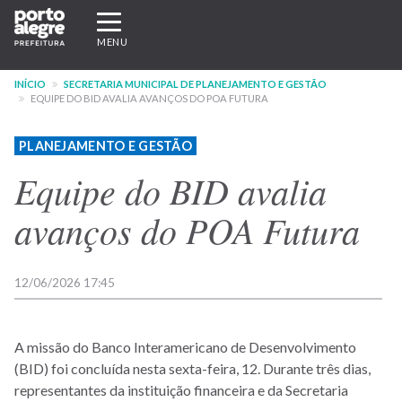
Pular
Expandir/recolher
para
navegação
MENU
o
conteúdo
INÍCIO
SECRETARIA MUNICIPAL DE PLANEJAMENTO E GESTÃO
principal
EQUIPE DO BID AVALIA AVANÇOS DO POA FUTURA
PLANEJAMENTO E GESTÃO
Equipe do BID avalia
avanços do POA Futura
12/06/2026 17:45
A missão do Banco Interamericano de Desenvolvimento
(BID) foi concluída nesta sexta-feira, 12. Durante três dias,
representantes da instituição financeira e da Secretaria