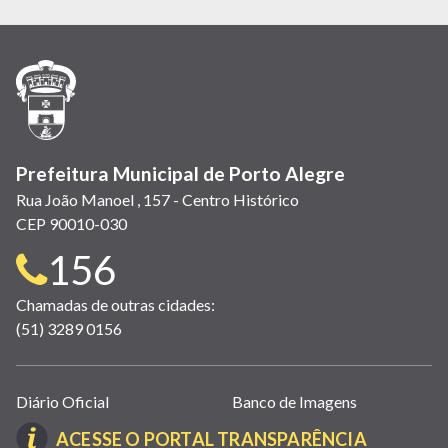
em
em
em
(link
em
em
em
nova
nova
nova
abre
nova
nova
nova
janela)
janela)
janela)
em
janela)
janela)
janela)
nova
janela)
Prefeitura Municipal de Porto Alegre
Rua João Manoel , 157 - Centro Histórico
CEP 90010-030
Telefone
156
para
Chamadas de outras cidades:
(51) 3289 0156
contato:
Links
Diário Oficial
Banco de Imagens
úteis
(LINK
ACESSE O PORTAL TRANSPARÊNCIA