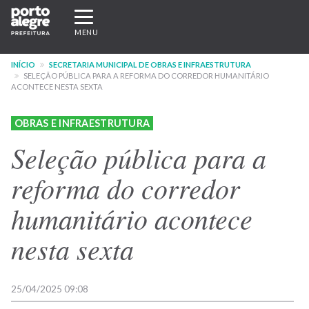
Pular
Expandir/recolher
para
navegação
MENU
o
conteúdo
INÍCIO
SECRETARIA MUNICIPAL DE OBRAS E INFRAESTRUTURA
principal
SELEÇÃO PÚBLICA PARA A REFORMA DO CORREDOR HUMANITÁRIO
ACONTECE NESTA SEXTA
OBRAS E INFRAESTRUTURA
Seleção pública para a
reforma do corredor
humanitário acontece
nesta sexta
25/04/2025 09:08