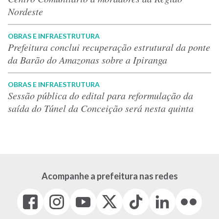
Nordeste
OBRAS E INFRAESTRUTURA
Prefeitura conclui recuperação estrutural da ponte
da Barão do Amazonas sobre a Ipiranga
OBRAS E INFRAESTRUTURA
Sessão pública do edital para reformulação da
saída do Túnel da Conceição será nesta quinta
Acompanhe a prefeitura nas redes
Facebook
Instagram
Youtube
X
Tiktok
LinkedIn
Flickr
(link
(link
(link
(Antigo
(link
(link
(link
abre
abre
abre
Twitter)
abre
abre
abre