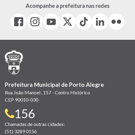
Acompanhe a prefeitura nas redes
Facebook
Instagram
Youtube
X
Tiktok
LinkedIn
Flickr
(link
(link
(link
(Antigo
(link
(link
(link
abre
abre
abre
Twitter)
abre
abre
abre
em
em
em
(link
em
em
em
nova
nova
nova
abre
nova
nova
nova
janela)
janela)
janela)
em
janela)
janela)
janela)
nova
janela)
Prefeitura Municipal de Porto Alegre
Rua João Manoel , 157 - Centro Histórico
CEP 90010-030
Telefone
156
para
Chamadas de outras cidades:
(51) 3289 0156