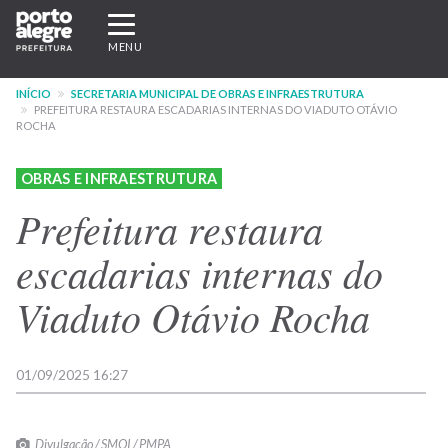
Pular
Expandir/recolher
para
navegação
MENU
o
conteúdo
INÍCIO
SECRETARIA MUNICIPAL DE OBRAS E INFRAESTRUTURA
principal
PREFEITURA RESTAURA ESCADARIAS INTERNAS DO VIADUTO OTÁVIO
ROCHA
OBRAS E INFRAESTRUTURA
Prefeitura restaura
escadarias internas do
Viaduto Otávio Rocha
01/09/2025 16:27
Divulgação / SMOI / PMPA