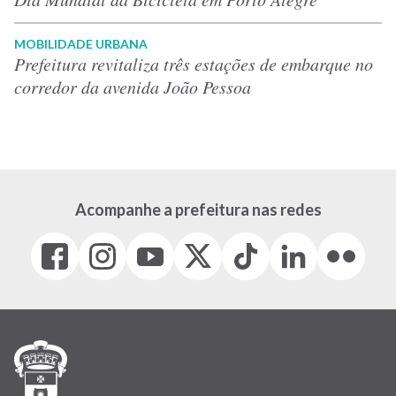
MOBILIDADE URBANA
Prefeitura revitaliza três estações de embarque no
corredor da avenida João Pessoa
Acompanhe a prefeitura nas redes
Facebook
Instagram
Youtube
X
Tiktok
LinkedIn
Flickr
(link
(link
(link
(Antigo
(link
(link
(link
abre
abre
abre
Twitter)
abre
abre
abre
em
em
em
(link
em
em
em
nova
nova
nova
abre
nova
nova
nova
janela)
janela)
janela)
em
janela)
janela)
janela)
nova
janela)