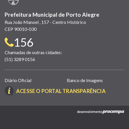
Prefeitura Municipal de Porto Alegre
Rua João Manoel , 157 - Centro Histórico
CEP 90010-030
Telefone
156
para
Chamadas de outras cidades:
(51) 3289 0156
contato:
Links
Diário Oficial
Banco de Imagens
úteis
(LINK
ACESSE O PORTAL TRANSPARÊNCIA
(abrem
ABRE
em
EM
nova
(link
NOVA
janela)
abre
JANELA)
em