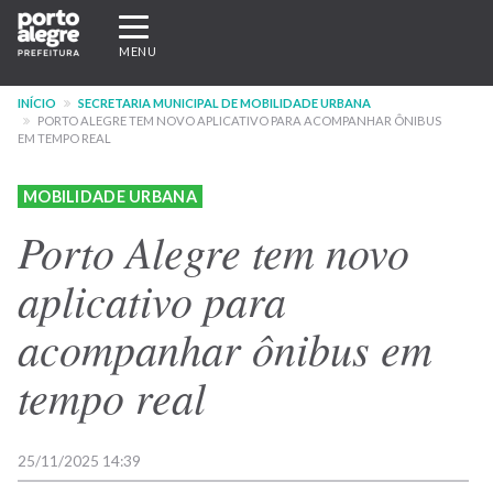
Pular
Expandir/recolher
para
navegação
MENU
o
conteúdo
INÍCIO
SECRETARIA MUNICIPAL DE MOBILIDADE URBANA
principal
PORTO ALEGRE TEM NOVO APLICATIVO PARA ACOMPANHAR ÔNIBUS
EM TEMPO REAL
MOBILIDADE URBANA
Porto Alegre tem novo
aplicativo para
acompanhar ônibus em
tempo real
25/11/2025 14:39