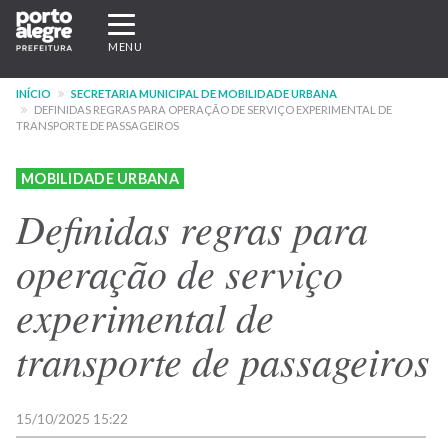
Pular
Expandir/recolher
para
navegação
MENU
o
conteúdo
INÍCIO
SECRETARIA MUNICIPAL DE MOBILIDADE URBANA
principal
DEFINIDAS REGRAS PARA OPERAÇÃO DE SERVIÇO EXPERIMENTAL DE
TRANSPORTE DE PASSAGEIROS
MOBILIDADE URBANA
Definidas regras para
operação de serviço
experimental de
transporte de passageiros
15/10/2025 15:22