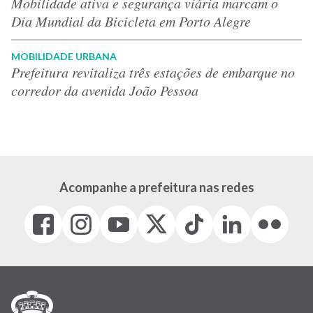
Mobilidade ativa e segurança viária marcam o
Dia Mundial da Bicicleta em Porto Alegre
MOBILIDADE URBANA
Prefeitura revitaliza três estações de embarque no
corredor da avenida João Pessoa
Acompanhe a prefeitura nas redes
Facebook
Instagram
Youtube
X
Tiktok
LinkedIn
Flickr
(link
(link
(link
(Antigo
(link
(link
(link
abre
abre
abre
Twitter)
abre
abre
abre
em
em
em
(link
em
em
em
nova
nova
nova
abre
nova
nova
nova
janela)
janela)
janela)
em
janela)
janela)
janela)