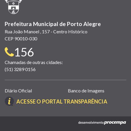
nova
janela)
Prefeitura Municipal de Porto Alegre
Rua João Manoel , 157 - Centro Histórico
CEP 90010-030
Telefone
156
para
Chamadas de outras cidades:
(51) 3289 0156
contato:
Links
Diário Oficial
Banco de Imagens
úteis
(LINK
ACESSE O PORTAL TRANSPARÊNCIA
(abrem
ABRE
em
EM
nova
(link
NOVA
janela)
abre