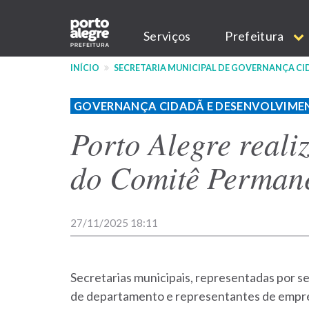
Pular
Main
para
Serviços
Prefeitura
o
navigation
conteúdo
INÍCIO
SECRETARIA MUNICIPAL DE GOVERNANÇA C
principal
GOVERNANÇA CIDADÃ E DESENVOLVIME
Porto Alegre reali
do Comitê Permane
27/11/2025 18:11
Secretarias municipais, representadas por se
de departamento e representantes de empres