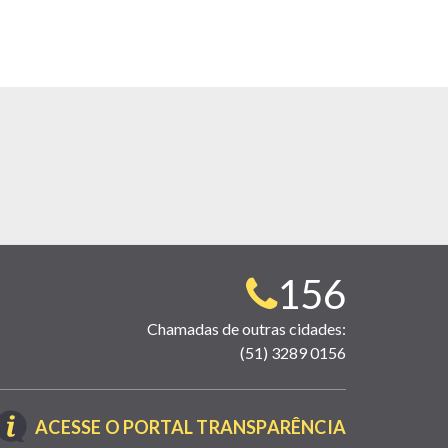
Telefone
156
para
Chamadas de outras cidades:
(51) 3289 0156
contato:
(LINK
ACESSE O PORTAL TRANSPARÊNCIA