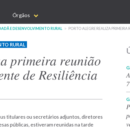
Órgãos
IDADÃ E DESENVOLVIMENTO RURAL
PORTO ALEGRE REALIZA PRIMEIRA 
NTO RURAL
Ú
za primeira reunião
G
nte de Resiliência
A
7
G
P
p
us titulares ou secretários adjuntos, diretores
v
as públicas, estiveram reunidas na tarde