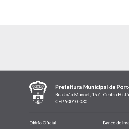
Prefeitura Municipal de Port
Rua João Manoel , 157 - Centro Histó
CEP 90010-030
Links
Diário Oficial
Banco de Im