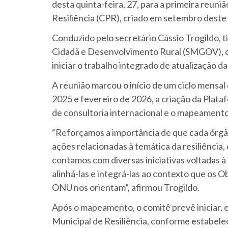
desta quinta-feira, 27, para a primeira reu
Resiliência (CPR), criado em setembro deste
Conduzido pelo secretário Cássio Trogildo, t
Cidadã e Desenvolvimento Rural (SMGOV), o
iniciar o trabalho integrado de atualização da
A reunião marcou o início de um ciclo mensa
2025 e fevereiro de 2026, a criação da Plata
de consultoria internacional e o mapeamento
“Reforçamos a importância de que cada órgã
ações relacionadas à temática da resiliência,
contamos com diversas iniciativas voltadas à 
alinhá-las e integrá-las ao contexto que os
ONU nos orientam”, afirmou Trogildo.
Após o mapeamento, o comitê prevê iniciar, e
Municipal de Resiliência, conforme estabele