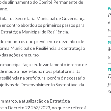
nião de alinhamento do Comitê Permanente de
P
 ano.
P
itular da Secretaria Municipal de Governança
e
 encontro abordou os primeiros passos para
v
 Estratégia Municipal de Resiliência.
l de encontros que prevê, entre dezembro de
P
M
forma Municipal de Resiliência, a contratação
 das ações em curso.
a
o municipal faça seu levantamento interno de
E
 de modo a inseri-las na nova plataforma. Já
D
resiliência na prefeitura, porém é necessário
p
 Objetivos de Desenvolvimento Sustentável da
s
m março, a atualização da Estratégia
ce o Decreto 22.263/2023, no que se refere à