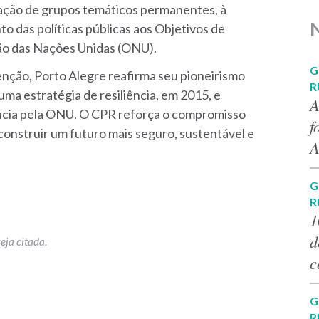
riação de grupos temáticos permanentes, à
to das políticas públicas aos Objetivos de
ão das Nações Unidas (ONU).
G
enção, Porto Alegre reafirma seu pioneirismo
R
uma estratégia de resiliência, em 2015, e
A
ncia pela ONU. O CPR reforça o compromisso
f
 construir um futuro mais seguro, sustentável e
A
G
R
1
d
c
G
R