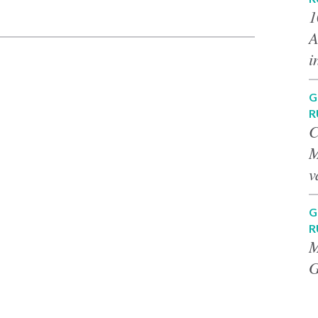
p
1
A
i
G
R
C
M
v
G
R
M
G