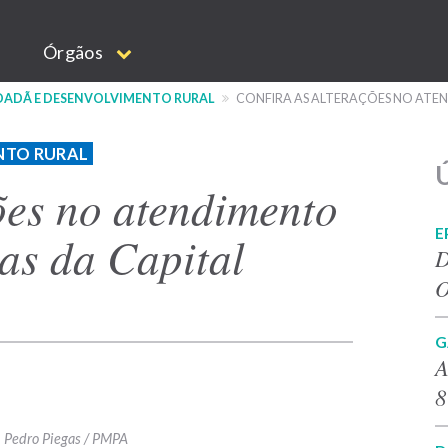
Órgãos
IDADÃ E DESENVOLVIMENTO RURAL
CONFIRA AS ALTERAÇÕES NO ATEN
NTO RURAL
Ú
ões no atendimento
E
cas da Capital
D
O
G
A
8
Pedro Piegas / PMPA