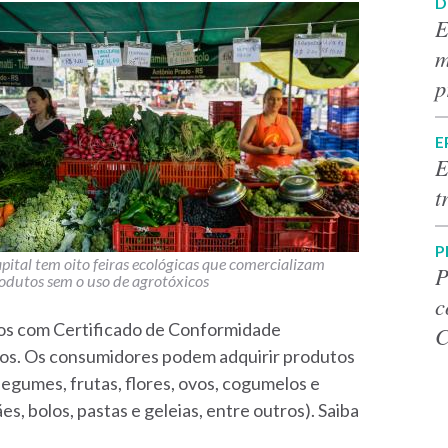
D
E
m
p
E
E
t
P
pital tem oito feiras ecológicas que comercializam
P
odutos sem o uso de agrotóxicos
c
tos com Certificado de Conformidade
C
cos. Os consumidores podem adquirir produtos
legumes, frutas, flores, ovos, cogumelos e
s, bolos, pastas e geleias, entre outros). Saiba