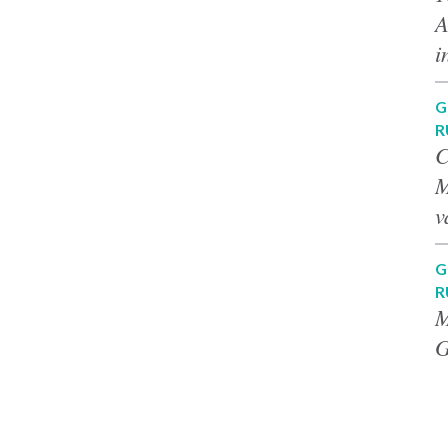
A
i
G
R
C
M
v
G
R
M
G