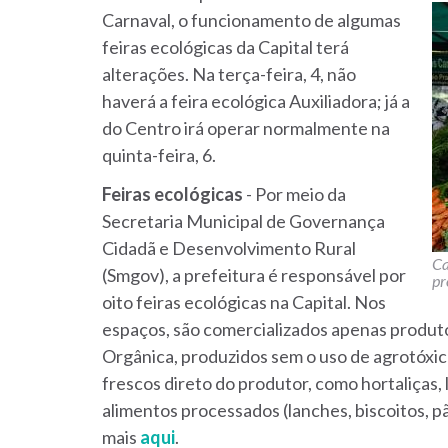
Carnaval, o funcionamento de algumas
feiras ecológicas da Capital terá
alterações. Na terça-feira, 4, não
haverá a feira ecológica Auxiliadora; já a
do Centro irá operar normalmente na
quinta-feira, 6.
Feiras ecológicas
- Por meio da
Secretaria Municipal de Governança
Cidadã e Desenvolvimento Rural
Ca
(Smgov), a prefeitura é responsável por
pr
oito feiras ecológicas na Capital. Nos
espaços, são comercializados apenas produ
Orgânica, produzidos sem o uso de agrotóxi
frescos direto do produtor, como hortaliças, 
alimentos processados (lanches, biscoitos, pãe
mais
aqui
.