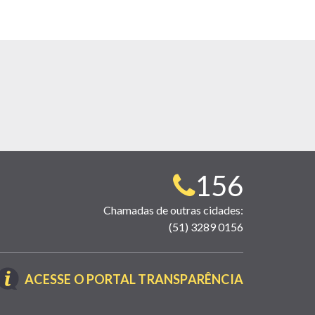
Telefone
156
para
Chamadas de outras cidades:
(51) 3289 0156
contato:
(LINK
ACESSE O PORTAL TRANSPARÊNCIA
ABRE