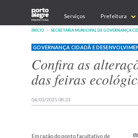
Pular
Main
para
Serviços
Prefeitura
o
navigation
conteúdo
INÍCIO
SECRETARIA MUNICIPAL DE GOVERNANÇA C
principal
GOVERNANÇA CIDADÃ E DESENVOLVIME
Confira as alteraç
das feiras ecológi
04/03/2025 08:33
Em razão do ponto facultativo de