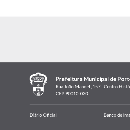
Prefeitura Municipal de Port
Rua João Manoel , 157 - Centro Histó
CEP 90010-030
Links
Diário Oficial
Banco de Im
úteis
(abrem