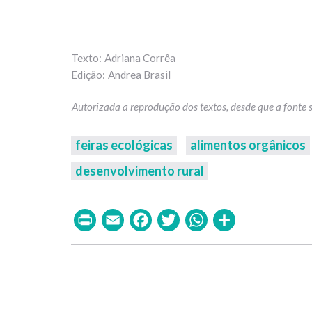
Adriana Corrêa
Andrea Brasil
feiras ecológicas
alimentos orgânicos
desenvolvimento rural
Print
Email
Facebook
Twitter
WhatsAp
Share