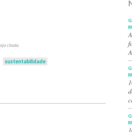
G
R
A
f
A
sustentabilidade
G
R
1
d
p
c
G
R
1