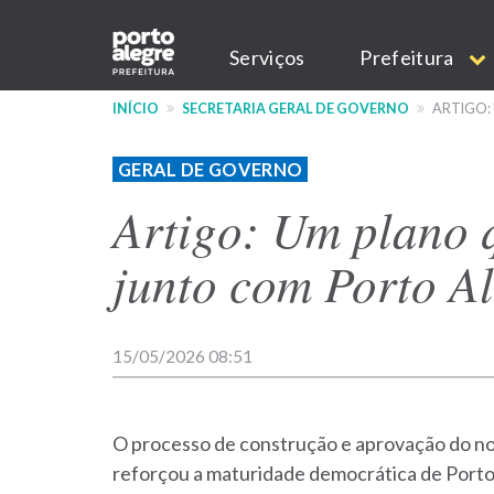
Pular
Main
para
Serviços
Prefeitura
o
navigation
conteúdo
INÍCIO
SECRETARIA GERAL DE GOVERNO
ARTIGO:
principal
GERAL DE GOVERNO
Artigo: Um plano
junto com Porto A
15/05/2026 08:51
O processo de construção e aprovação do no
reforçou a maturidade democrática de Porto