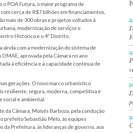
mo o POA Futura, o maior programa de
l, com cerca de R$7 bilhões em financiamentos,
ão mais de 300 obras e projetos voltados à
G
D
o urbana, modernização de serviços e
F
entro Histórico e o 4º Distrito.
oga ainda com a modernização do sistema de
G
do DMAE, aprovada pela Câmara no ano
P
tada à eficiência e à capacidade contínua de
v
imas gerações. O novo marco urbanístico
D
s resiliente, segura, moderna, competitiva e
D
 social e ambiental.
p
te da Câmara, Moisés Barboza, pela condução
G
ao prefeito Sebastião Melo, às equipes
C
os da Prefeitura, às lideranças de governo, aos