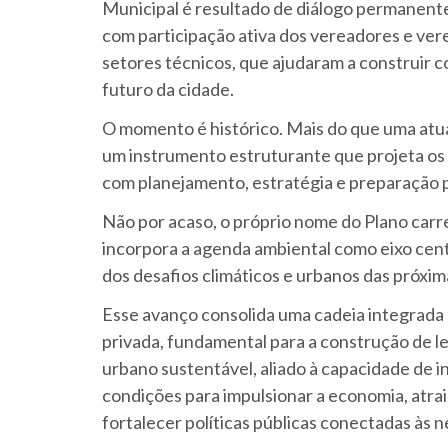
Municipal é resultado de diálogo permanente, 
com participação ativa dos vereadores e vere
setores técnicos, que ajudaram a construir 
futuro da cidade.
O momento é histórico. Mais do que uma atual
um instrumento estruturante que projeta os 
com planejamento, estratégia e preparação p
Não por acaso, o próprio nome do Plano carre
incorpora a agenda ambiental como eixo cent
dos desafios climáticos e urbanos das próxi
Esse avanço consolida uma cadeia integrada e
privada, fundamental para a construção de 
urbano sustentável, aliado à capacidade de in
condições para impulsionar a economia, atra
fortalecer políticas públicas conectadas às 