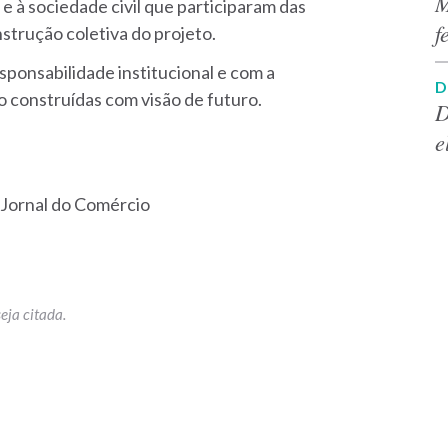
M
 à sociedade civil que participaram das
f
nstrução coletiva do projeto.
ponsabilidade institucional e com a
D
ão construídas com visão de futuro.
D
e
o Jornal do Comércio
p