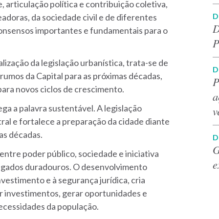
articulação política e contribuição coletiva,
D
adoras, da sociedade civil e de diferentes
D
consensos importantes e fundamentais para o
P
ização da legislação urbanística, trata-se de
D
rumos da Capital para as próximas décadas,
P
ara novos ciclos de crescimento.
a
ga a palavra sustentável. A legislação
v
ral e fortalece a preparação da cidade diante
mas décadas.
D
G
ntre poder público, sociedade e iniciativa
e
legados duradouros. O desenvolvimento
vestimento e à segurança jurídica, cria
ir investimentos, gerar oportunidades e
necessidades da população.