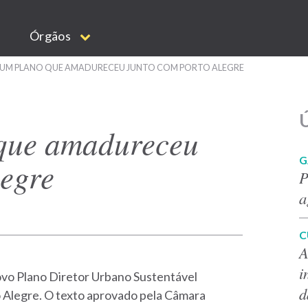
Órgãos
 UM PLANO QUE AMADURECEU JUNTO COM PORTO ALEGRE
Ú
 que amadureceu
G
legre
P
a
C
A
i
vo Plano Diretor Urbano Sustentável
d
 Alegre. O texto aprovado pela Câmara