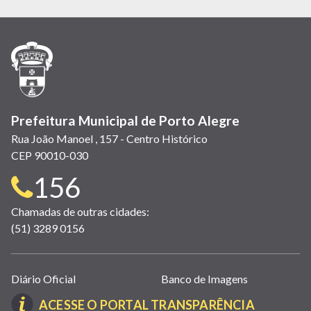
em
em
em
(link
em
em
em
nova
nova
nova
abre
nova
nova
nova
janela)
janela)
janela)
em
janela)
janela)
janela)
nova
janela)
Prefeitura Municipal de Porto Alegre
Rua João Manoel , 157 - Centro Histórico
CEP 90010-030
Telefone
156
para
Chamadas de outras cidades:
(51) 3289 0156
contato:
Links
Diário Oficial
Banco de Imagens
úteis
(LINK
ACESSE O PORTAL TRANSPARÊNCIA