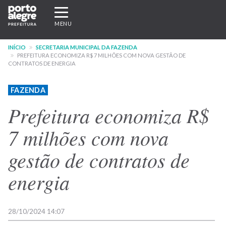
Pular
Expandir/recolher
para
navegação
MENU
o
conteúdo
INÍCIO
SECRETARIA MUNICIPAL DA FAZENDA
principal
PREFEITURA ECONOMIZA R$ 7 MILHÕES COM NOVA GESTÃO DE
CONTRATOS DE ENERGIA
FAZENDA
Prefeitura economiza R$
7 milhões com nova
gestão de contratos de
energia
28/10/2024 14:07