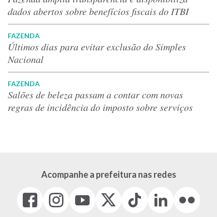
dados abertos sobre benefícios fiscais do ITBI
FAZENDA
Últimos dias para evitar exclusão do Simples
Nacional
FAZENDA
Salões de beleza passam a contar com novas
regras de incidência do imposto sobre serviços
Acompanhe a prefeitura nas redes
Facebook
Instagram
Youtube
X
Tiktok
LinkedIn
Flickr
(link
(link
(link
(Antigo
(link
(link
(link
abre
abre
abre
Twitter)
abre
abre
abre