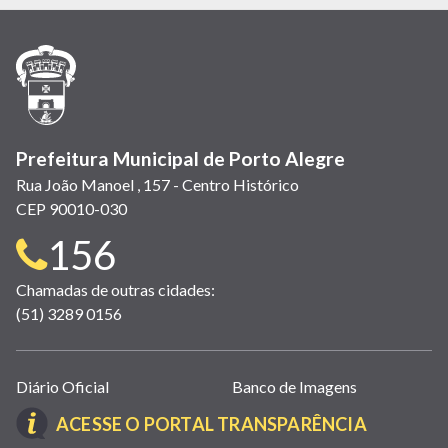
em
em
em
(link
em
em
em
nova
nova
nova
abre
nova
nova
nova
janela)
janela)
janela)
em
janela)
janela)
janela)
nova
janela)
Prefeitura Municipal de Porto Alegre
Rua João Manoel , 157 - Centro Histórico
CEP 90010-030
Telefone
156
para
Chamadas de outras cidades:
(51) 3289 0156
contato:
Links
Diário Oficial
Banco de Imagens
úteis
(LINK
ACESSE O PORTAL TRANSPARÊNCIA
(abrem