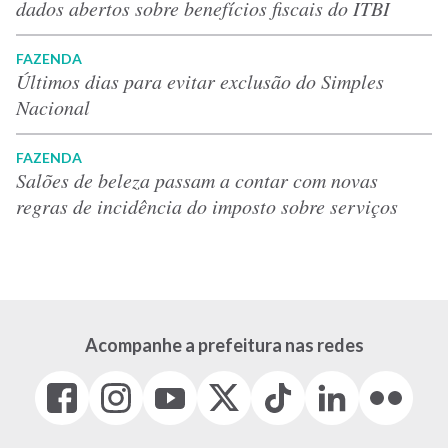
dados abertos sobre benefícios fiscais do ITBI
FAZENDA
Últimos dias para evitar exclusão do Simples
Nacional
FAZENDA
Salões de beleza passam a contar com novas
regras de incidência do imposto sobre serviços
Acompanhe a prefeitura nas redes
Facebook
Instagram
Youtube
X
Tiktok
LinkedIn
Flickr
(link
(link
(link
(Antigo
(link
(link
(link
abre
abre
abre
Twitter)
abre
abre
abre