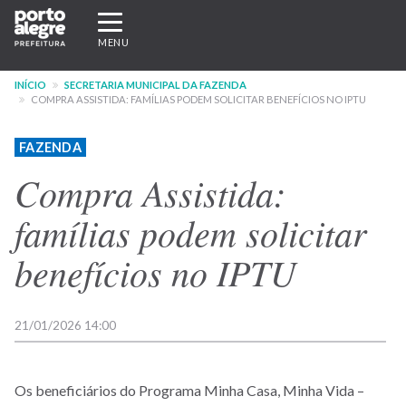
Pular
Expandir/recolher
para
navegação
MENU
o
conteúdo
INÍCIO
SECRETARIA MUNICIPAL DA FAZENDA
principal
COMPRA ASSISTIDA: FAMÍLIAS PODEM SOLICITAR BENEFÍCIOS NO IPTU
FAZENDA
Compra Assistida:
famílias podem solicitar
benefícios no IPTU
21/01/2026 14:00
Os beneficiários do Programa Minha Casa, Minha Vida –