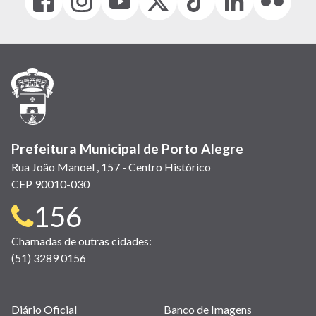
(link
(link
(link
(Antigo
(link
(link
(link
abre
abre
abre
Twitter)
abre
abre
abre
em
em
em
(link
em
em
em
nova
nova
nova
abre
nova
nova
nova
janela)
janela)
janela)
em
janela)
janela)
janela)
nova
janela)
Prefeitura Municipal de Porto Alegre
Rua João Manoel , 157 - Centro Histórico
CEP 90010-030
Telefone
156
para
Chamadas de outras cidades:
(51) 3289 0156
contato:
Links
Diário Oficial
Banco de Imagens