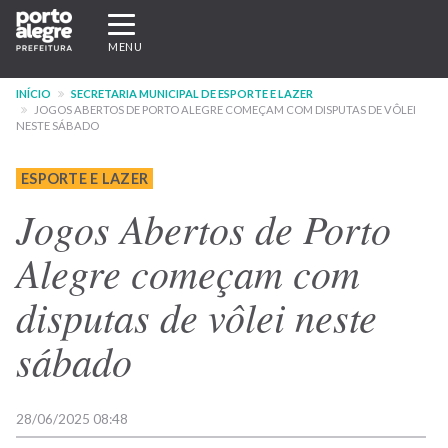
Pular
Expandir/recolher
para
navegação
MENU
o
conteúdo
INÍCIO
SECRETARIA MUNICIPAL DE ESPORTE E LAZER
principal
JOGOS ABERTOS DE PORTO ALEGRE COMEÇAM COM DISPUTAS DE VÔLEI
NESTE SÁBADO
ESPORTE E LAZER
Jogos Abertos de Porto
Alegre começam com
disputas de vôlei neste
sábado
28/06/2025 08:48