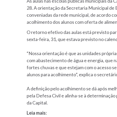
As aulas nas escolas públicas municipais da 
28. A orientação da Secretaria Municipal de 
conveniadas da rede municipal, de acordo co
acolhimento dos alunos com oferta de aliment
O retorno efetivo das aulas está previsto par
sexta-feira, 31, que estava previsto no calen
“Nossa orientação é que as unidades própri
com abastecimento de água e energia, que n
fortes chuvas e que estejam com o acesso s
alunos para acolhimento”, explica o secretár
A definição pelo acolhimento se dá após me
pela Defesa Civil e alinha-se à determinação 
da Capital.
Leia mais: