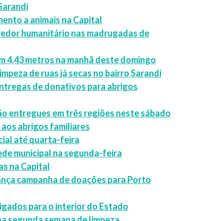
Sarandi
mento a animais na Capital
orredor humanitário nas madrugadas de
 em 4,43 metros na manhã deste domingo
mpeza de ruas já secas no bairro Sarandi
entregas de donativos para abrigos
rão entregues em três regiões neste sábado
 aos abrigos familiares
ial até quarta-feira
ede municipal na segunda-feira
as na Capital
lança campanha de doações para Porto
rigados para o interior do Estado
na segunda semana de limpeza