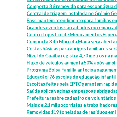
Comporta 3 é removida para escoar água d
Central de triagem instalada no Grêmio G
Fasc mantém atendimento para famílias em
Grandes eventos são adiados ou remarcad
Centro Logístico de Medicamentos Especia
Comporta 3 do Muro da Mauá será aberta 
Cestas básicas para abrigos familiares se
Nível do Guaíba registra 4,70 metros na m
Fluxo de veículos aumenta 50% após ampli
Programa Bolsa Família antecipa pagamento
Educação: 76 escolas de educação infanti
Escoltas feitas pela EPTC garantem rapid
Saúde aplica vacinas em pessoas abrigad
Prefeitura reabre cadastro de voluntários
Mais de 2,1 mil socorristas e trabalhador
Removidas 119 toneladas de resíduos em l