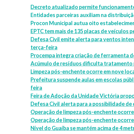
Decreto atualizado permite funcionamento
Entidades parceiras auxiliam na distribui
Procon Municipal autua oito estabelecime
EPTC tem mais de 135 placas de veículos p
Defesa Civil emite alerta para ventos int
terça-feira
Procempa integra criação de ferramenta d
Acúmulo de resíduos dificulta tratamento
Limpeza pós-enchente ocorre em nove loca
Prefeitura suspende aulas em escolas públ
feira
Feira de Adoção da Unidade Victória propo
Defesa Civil alerta para a possibilidade d
Operação de limpeza pós-enchente ocorre
Operação de limpeza pós-enchente ocorre 
Nível do Guaíba se mantém acima de 4 met