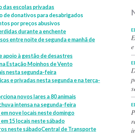
 das escolas privadas
ção de donativos para desabrigados
ntos por preços abusivos
E
erdidas durante a enchente
E
ensos entre noite de segunda e manhã de
e
e apoio à gestão de desastres
E
 na Estação Moinhos de Vento
D
is nesta segunda-feira
p
icas e privadas nesta segunda e na terça-
s
rciona novos lares a 80 animais
e chuva intensa na segunda-feira
E
P
 em nove locais neste domingo
r
em 15 locais neste sábado
i
ros neste sábado
Central de Transporte