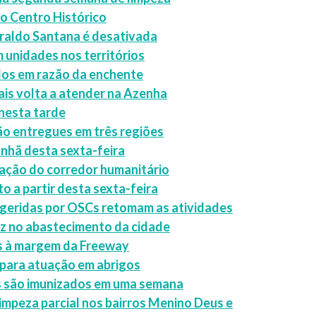
o Centro Histórico
eraldo Santana é desativada
 unidades nos territórios
os em razão da enchente
is volta a atender na Azenha
nesta tarde
rão entregues em três regiões
anhã desta sexta-feira
ação do corredor humanitário
 a partir desta sexta-feira
l geridas por OSCs retomam as atividades
ez no abastecimento da cidade
as à margem da Freeway
 para atuação em abrigos
es são imunizados em uma semana
impeza parcial nos bairros Menino Deus e