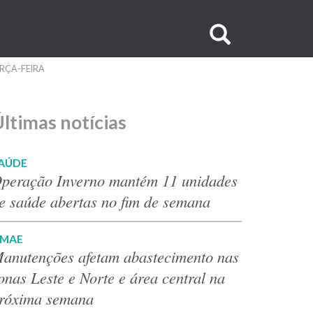
Buscar
no
ERÇA-FEIRA
site
ltimas notícias
AÚDE
peração Inverno mantém 11 unidades
e saúde abertas no fim de semana
MAE
anutenções afetam abastecimento nas
onas Leste e Norte e área central na
róxima semana