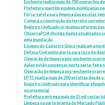
Enchente realiza mais de 700 operações de
Prefeitura mantém equipes mobilizadas p
Força-tarefa para limpeza das escolas tem
Começa a construção do terceiro corredor
Registro Unificado já recebeu informações
ObservaPOA divulga dados atualizados sob
pela inundação
Equipes do Cadastro Único realizam aten
Defesa Civil emite alerta para risco de de
Operação de limpeza pós-enchente ocorre 
Aulas estão suspensas nesta sexta-feira n
Operação de limpeza pós-enchente ocorre e
EPTC realiza mais de 200 escoltas desde o 
Registro Unificado para identificar atingi
ou presencial
Prefeitura entrega mais de 15 mil cestas bá
Limpeza na parte interna do Mercado Públ