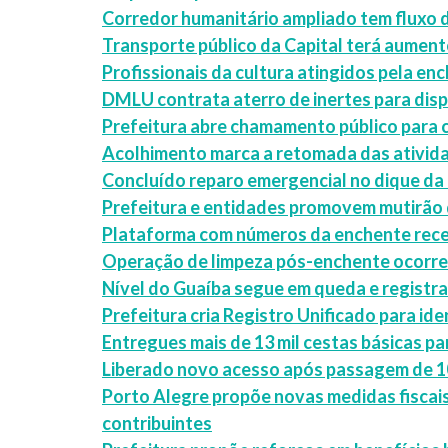
Corredor humanitário ampliado tem fluxo de
Transporte público da Capital terá aument
Profissionais da cultura atingidos pela en
DMLU contrata aterro de inertes para dis
Prefeitura abre chamamento público para 
Acolhimento marca a retomada das ativida
Concluído reparo emergencial no dique da 
Prefeitura e entidades promovem mutirão 
Plataforma com números da enchente receb
Operação de limpeza pós-enchente ocorre 
Nível do Guaíba segue em queda e registra
Prefeitura cria Registro Unificado para ide
Entregues mais de 13 mil cestas básicas pa
Liberado novo acesso após passagem de 10
Porto Alegre propõe novas medidas fiscais
contribuintes