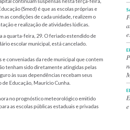
Capital continuam suspensas nesta terça-feira,
Educação (Smed) é que as escolas próprias e
S
F
m as condições de cada unidade, realizem o
a
ação e realização de atividades lúdicas.
e
a a quarta-feira, 29. O feriado estendido de
dário escolar municipal, está cancelado.
E
P
as e conveniadas da rede municipal que contem
n
ão tenham sido diretamente atingidas pelas
M
eguro às suas dependências recebam seus
io de Educação, Maurício Cunha.
E
E
lhora no prognóstico meteorológico emitido
e
para as escolas públicas estaduais e privadas