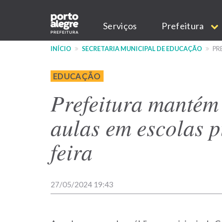
Pular
Main
para
Serviços
Prefeitura
o
navigation
conteúdo
INÍCIO
SECRETARIA MUNICIPAL DE EDUCAÇÃO
PR
principal
EDUCAÇÃO
Prefeitura mantém
aulas em escolas p
feira
27/05/2024 19:43