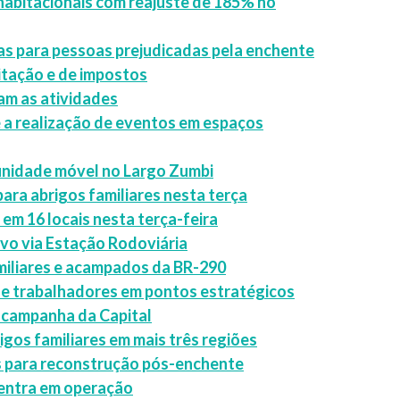
habitacionais com reajuste de 185% no
as para pessoas prejudicadas pela enchente
itação e de impostos
am as atividades
 a realização de eventos em espaços
 unidade móvel no Largo Zumbi
ara abrigos familiares nesta terça
m 16 locais nesta terça-feira
vo via Estação Rodoviária
miliares e acampados da BR-290
as e trabalhadores em pontos estratégicos
 campanha da Capital
igos familiares em mais três regiões
as para reconstrução pós-enchente
 entra em operação