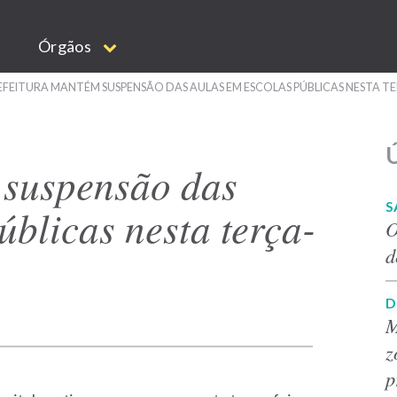
Órgãos
EFEITURA MANTÉM SUSPENSÃO DAS AULAS EM ESCOLAS PÚBLICAS NESTA T
Ú
 suspensão das
S
úblicas nesta terça-
O
d
D
M
z
p