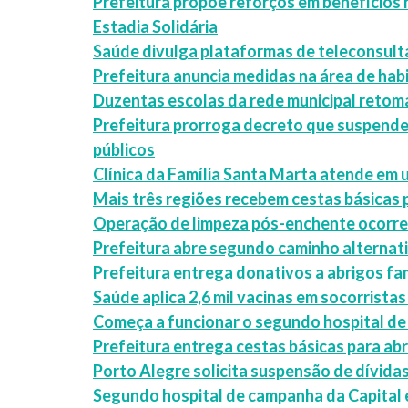
Prefeitura propõe reforços em benefícios 
Estadia Solidária
Saúde divulga plataformas de teleconsult
Prefeitura anuncia medidas na área de hab
Duzentas escolas da rede municipal retom
Prefeitura prorroga decreto que suspende
públicos
Clínica da Família Santa Marta atende em
Mais três regiões recebem cestas básicas p
Operação de limpeza pós-enchente ocorre e
Prefeitura abre segundo caminho alternati
Prefeitura entrega donativos a abrigos fa
Saúde aplica 2,6 mil vacinas em socorrist
Começa a funcionar o segundo hospital de
Prefeitura entrega cestas básicas para abr
Porto Alegre solicita suspensão de dívid
Segundo hospital de campanha da Capital