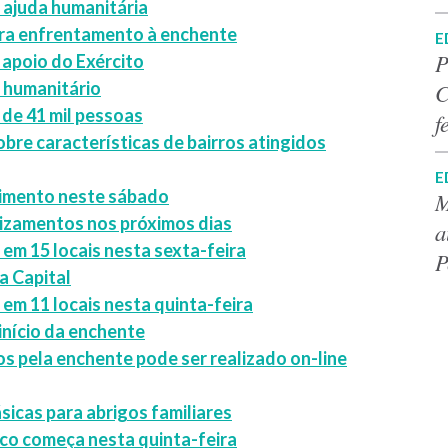
 ajuda humanitária
ara enfrentamento à enchente
E
P
 apoio do Exército
 humanitário
C
 de 41 mil pessoas
f
re características de bairros atingidos
E
dimento neste sábado
M
slizamentos nos próximos dias
a
em 15 locais nesta sexta-feira
P
a Capital
m 11 locais nesta quinta-feira
início da enchente
dos pela enchente pode ser realizado on-line
sicas para abrigos familiares
ico começa nesta quinta-feira