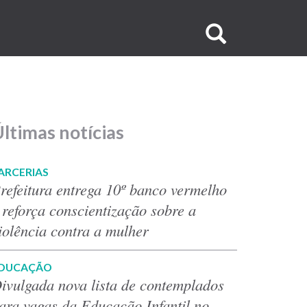
Buscar
no
site
ltimas notícias
ARCERIAS
refeitura entrega 10º banco vermelho
 reforça conscientização sobre a
iolência contra a mulher
DUCAÇÃO
ivulgada nova lista de contemplados
ara vagas da Educação Infantil no