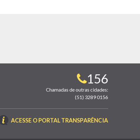
Telefone
156
para
Chamadas de outras cidades:
(51) 3289 0156
contato:
(LINK
ACESSE O PORTAL TRANSPARÊNCIA
ABRE
EM