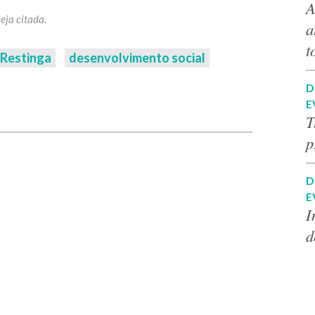
A
a
t
Restinga
desenvolvimento social
D
p
E
T
p
D
E
I
d