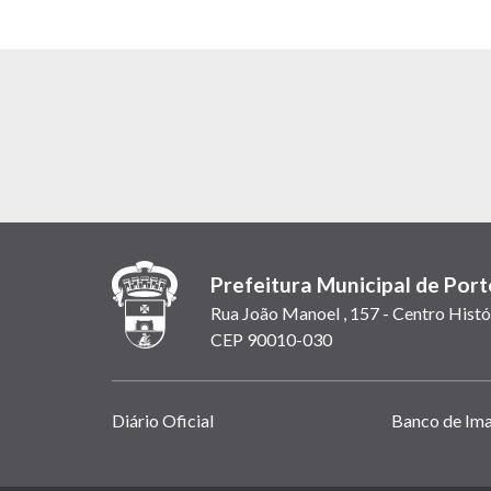
Prefeitura Municipal de Port
Rua João Manoel , 157 - Centro Histó
CEP 90010-030
Links
Diário Oficial
Banco de Im
úteis
(abrem