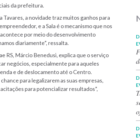
iais da prefeitura.
a Tavares, a novidade traz muitos ganhos para
do empreendedor, e a Sala é o mecanismo que nos
l acontece por meio do desenvolvimento
D
hamos diariamente”, ressalta.
E
F
e RS, Márcio Benedusi, explica que o serviço
d
icar negócios, especialmente para aqueles
enda e de deslocamento até o Centro.
D
a chance para legalizarem as suas empresas,
E
acitações para potencializar resultados”,
T
s
o
D
E