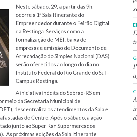
Neste sábado, 29, a partir das 9h,
s
ocorre a 1ª Sala Itinerante do
Empreendedor durante o Feirão Digital
E
D
da Restinga. Serviços como a
formalização de MEI, baixa de
t
empresas e emissão de Documento de
Arrecadação do Simples Nacional (DAS)
G
serão oferecidos ao longo do dia no
P
Instituto Federal do Rio Grande do Sul –
a
Campus Restinga.
C
A iniciativa inédita do Sebrae-RS em
A
or meio da Secretaria Municipal de
i
T), descentraliza os atendimentos da Sala e
d
afastadas do Centro. Após o sábado, a ação
ntado junto ao Super Kan Supermercados
a). As próximas edições da Sala Itinerante