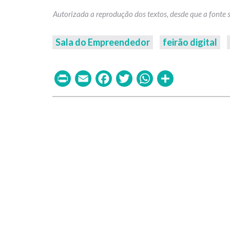
Sala do Empreendedor
feirão digital
Print
Email
Facebook
Twitter
WhatsAp
Share