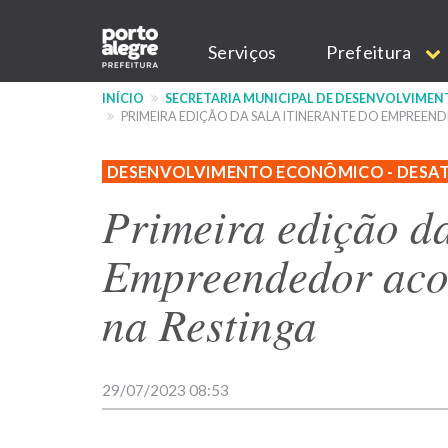
Pular
Main
para
Serviços
Prefeitura
o
navigation
conteúdo
INÍCIO
SECRETARIA MUNICIPAL DE DESENVOLVIME
principal
PRIMEIRA EDIÇÃO DA SALA ITINERANTE DO EMPREEN
DESENVOLVIMENTO ECONÔMICO - DESA
Primeira edição da
Empreendedor acon
na Restinga
29/07/2023 08:53