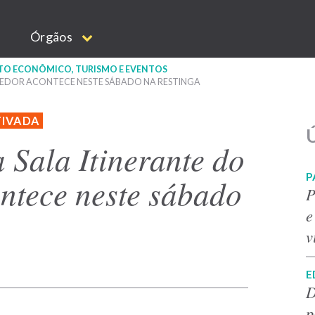
Órgãos
NTO ECONÔMICO, TURISMO E EVENTOS
DEDOR ACONTECE NESTE SÁBADO NA RESTINGA
TIVADA
Ú
 Sala Itinerante do
P
tece neste sábado
P
e
v
E
D
p