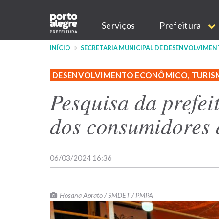
Pular
Main
para
Serviços
Prefeitura
o
navigation
conteúdo
INÍCIO
SECRETARIA MUNICIPAL DE DESENVOLVIME
principal
DESENVOLVIMENTO ECONÔMICO, TURIS
Pesquisa da prefei
dos consumidores d
06/03/2024 16:36
Hosana Aprato / SMDET / PMPA