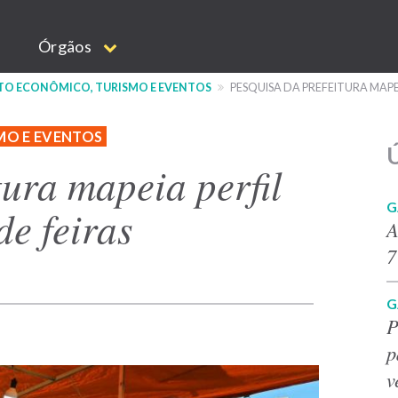
Órgãos
NTO ECONÔMICO, TURISMO E EVENTOS
PESQUISA DA PREFEITURA MAPE
MO E EVENTOS
Ú
tura mapeia perfil
G
e feiras
A
7
G
P
p
v