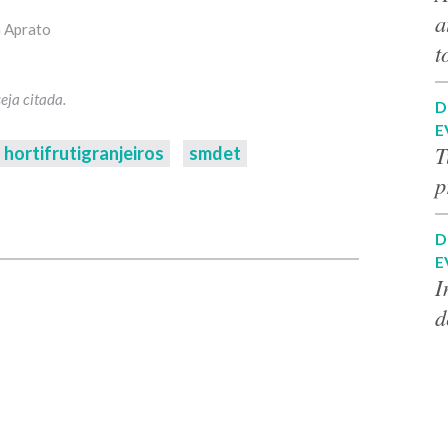
a
a Aprato
t
D
E
T
hortifrutigranjeiros
smdet
p
p
D
E
I
d