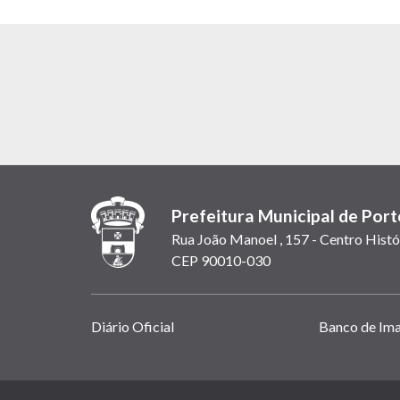
Prefeitura Municipal de Port
Rua João Manoel , 157 - Centro Histó
CEP 90010-030
Links
Diário Oficial
Banco de Im
úteis
(abrem
em