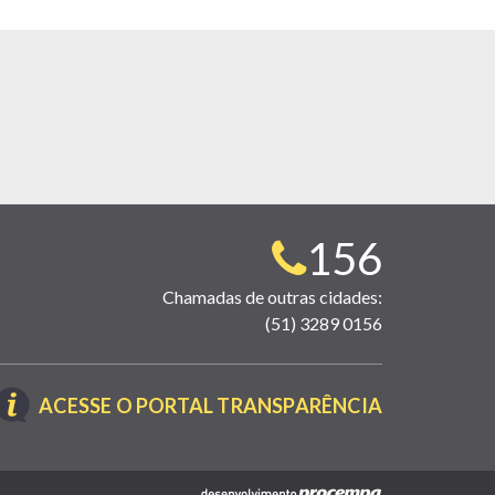
Telefone
156
para
Chamadas de outras cidades:
(51) 3289 0156
contato:
(LINK
ACESSE O PORTAL TRANSPARÊNCIA
ABRE
EM
NOVA