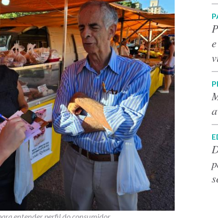
P
P
e
v
P
M
a
E
D
p
s
ara entender perfil do consumidor