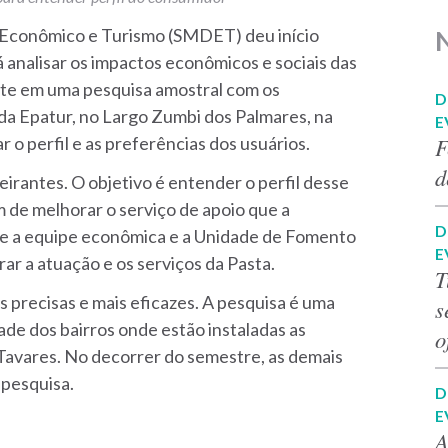
 Econômico e Turismo (SMDET) deu início
rá analisar os impactos econômicos e sociais das
iste em uma pesquisa amostral com os
D
 da Epatur, no Largo Zumbi dos Palmares, na
E
 o perfil e as preferências dos usuários.
F
d
eirantes. O objetivo é entender o perfil desse
 de melhorar o serviço de apoio que a
D
olve a equipe econômica e a Unidade de Fomento
E
r a atuação e os serviços da Pasta.
T
precisas e mais eficazes. A pesquisa é uma
s
ade dos bairros onde estão instaladas as
o
ta Tavares. No decorrer do semestre, as demais
 pesquisa.
D
E
A