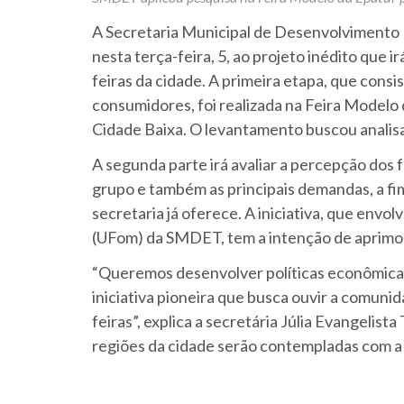
A Secretaria Municipal de Desenvolvimento
nesta terça-feira, 5, ao projeto inédito que i
feiras da cidade. A primeira etapa, que cons
consumidores, foi realizada na Feira Modelo
Cidade Baixa. O levantamento buscou analisar
A segunda parte irá avaliar a percepção dos f
grupo e também as principais demandas, a fim
secretaria já oferece. A iniciativa, que env
(UFom) da SMDET, tem a intenção de aprimora
“Queremos desenvolver políticas econômicas 
iniciativa pioneira que busca ouvir a comunid
feiras”, explica a secretária Júlia Evangelis
regiões da cidade serão contempladas com a