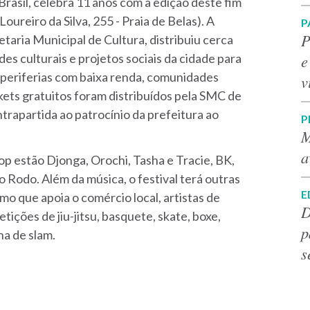
 Brasil, celebra 11 anos com a edição deste fim
oureiro da Silva, 255 - Praia de Belas). A
P
P
taria Municipal de Cultura, distribuiu cerca
e
es culturais e projetos sociais da cidade para
s periferias com baixa renda, comunidades
v
ets gratuitos foram distribuídos pela SMC de
trapartida ao patrocínio da prefeitura ao
P
M
a
op estão Djonga, Orochi, Tasha e Tracie, BK,
 Rodo. Além da música, o festival terá outras
E
 que apoia o comércio local, artistas de
D
etições de jiu-jitsu, basquete, skate, boxe,
p
ha de slam.
s