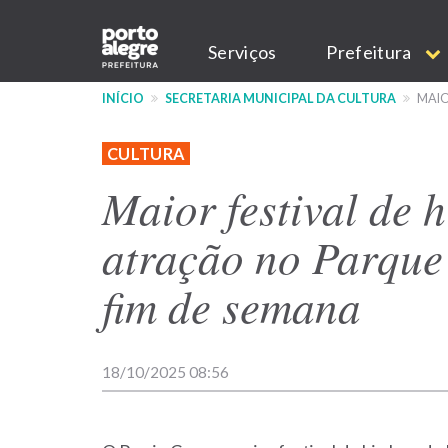
Pular
Main
para
Serviços
Prefeitura
o
navigation
conteúdo
INÍCIO
SECRETARIA MUNICIPAL DA CULTURA
MAIO
principal
CULTURA
Maior festival de h
atração no Parque
fim de semana
18/10/2025 08:56