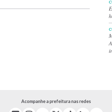
C
E
h
C
M
A
i
Acompanhe a prefeitura nas redes
Facebook
Instagram
Youtube
X
Tiktok
LinkedIn
Flickr