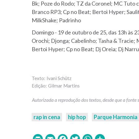
Bk; Poze do Rodo; TZ da Coronel; MC Tuto 
Branco RP3; Cp no Beat; Bertoi Hyper; Saul
MilkShake; Padrinho
Domingo - 19 de outubro de 25, das 13h às 
Orochi; Djonga; Cabelinho; Tasha & Tracie;
Bertoi Hyper; Cp no Beat; Dj Oreia; Dj Narru
Ivani Schütz
Gilmar Martins
rap in cena
hip hop
Parque Harmonia
Print
Email
Facebook
Twitter
WhatsAp
Share