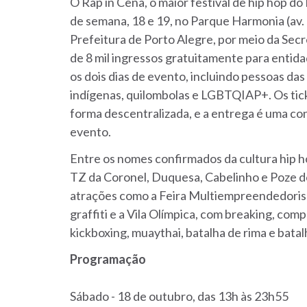
O Rap in Cena, o maior festival de hip hop do
de semana, 18 e 19, no Parque Harmonia (av. L
Prefeitura de Porto Alegre, por meio da Secre
de 8 mil ingressos gratuitamente para entidad
os dois dias de evento, incluindo pessoas da
indígenas, quilombolas e LGBTQIAP+. Os tick
forma descentralizada, e a entrega é uma con
evento.
Entre os nomes confirmados da cultura hip h
TZ da Coronel, Duquesa, Cabelinho e Poze do
atrações como a Feira Multiempreendedorismo
graffiti e a Vila Olímpica, com breaking, comp
kickboxing, muaythai, batalha de rima e batal
Programação
Sábado - 18 de outubro, das 13h às 23h55