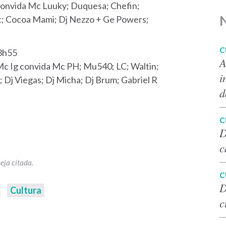
convida Mc Luuky; Duquesa; Chefin;
it; Cocoa Mami; Dj Nezzo + Ge Powers;
C
23h55
A
 Mc Ig convida Mc PH; Mu540; LC; Waltin;
i
; Dj Viegas; Dj Micha; Dj Brum; Gabriel R
d
C
D
c
C
D
Cultura
c
p