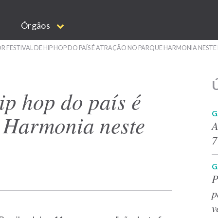
Órgãos
R FESTIVAL DE HIP HOP DO PAÍS É ATRAÇÃO NO PARQUE HARMONIA NESTE
Ú
ip hop do país é
G
 Harmonia neste
A
7
G
P
p
v