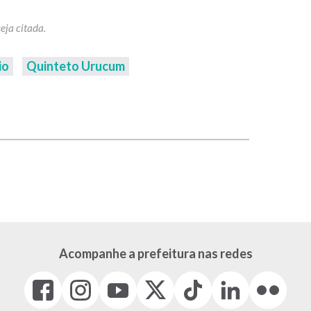
io
Quinteto Urucum
p
Acompanhe a prefeitura nas redes
Facebook
Instagram
Youtube
X
Tiktok
LinkedIn
Flickr
(link
(link
(link
(Antigo
(link
(link
(link