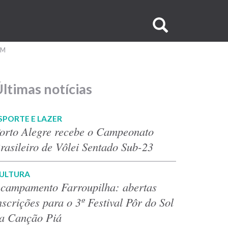
Buscar
no
UM
site
ltimas notícias
SPORTE E LAZER
orto Alegre recebe o Campeonato
rasileiro de Vôlei Sentado Sub-23
ULTURA
campamento Farroupilha: abertas
nscrições para o 3º Festival Pôr do Sol
a Canção Piá