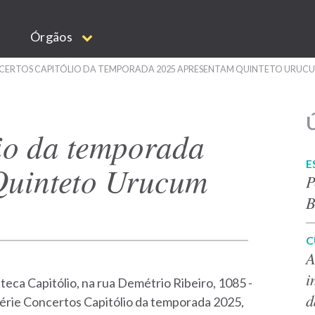
Órgãos
ERTOS CAPITÓLIO DA TEMPORADA 2025 APRESENTAM QUINTETO URUC
Ú
io da temporada
E
Quinteto Urucum
P
B
C
A
i
eca Capitólio, na rua Demétrio Ribeiro, 1085 -
d
série Concertos Capitólio da temporada 2025,