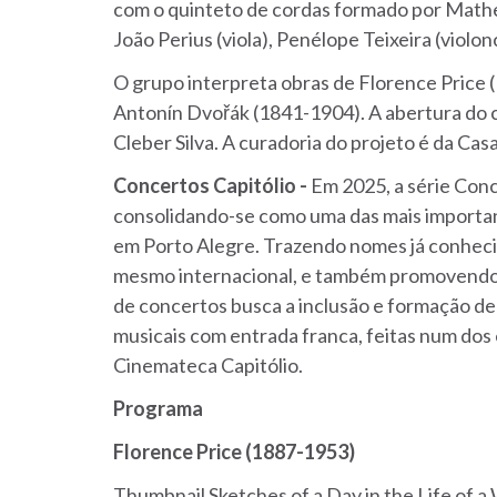
com o quinteto de cordas formado por Matheus
João Perius (viola), Penélope Teixeira (violo
O grupo interpreta obras de Florence Price
Antonín Dvořák (1841-1904). A abertura do c
Cleber Silva. A curadoria do projeto é da Ca
Concertos Capitólio -
Em 2025, a série Conc
consolidando-se como uma das mais importan
em Porto Alegre. Trazendo nomes já conhecid
mesmo internacional, e também promovendo 
de concertos busca a inclusão e formação d
musicais com entrada franca, feitas num dos 
Cinemateca Capitólio.
Programa
Florence Price (1887-1953)
Thumbnail Sketches of a Day in the Life of