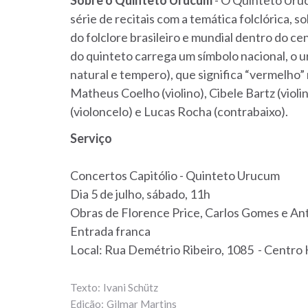
Sobre o Quinteto Urucum
- O Quinteto Uruc
série de recitais com a temática folclórica, 
do folclore brasileiro e mundial dentro do c
do quinteto carrega um símbolo nacional, o
natural e tempero), que significa “vermelho”
Matheus Coelho (violino), Cibele Bartz (violin
(violoncelo) e Lucas Rocha (contrabaixo).
Serviço
Concertos Capitólio - Quinteto Urucum
Dia 5 de julho, sábado, 11h
Obras de Florence Price, Carlos Gomes e An
Entrada franca
Local: Rua Demétrio Ribeiro, 1085 - Centro 
Ivani Schütz
Gilmar Martins