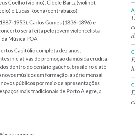
 Coelho (violino), Cibele Bartz (violino),
A
ncelo) e Lucas Rocha (contrabaixo).
Ú
 (1887-1953), Carlos Gomes (1836-1896) e
c
oncerto será feita pelo jovem violoncelista
d
sa da Música POA.
ertos Capitólio completa dez anos,
C
E
tes iniciativas de promoção da música erudita
os dentro do cenário gaúcho, brasileiro e até
h
novos músicos em formação, a série mensal
e novos públicos por meio de apresentações
C
D
espaços mais tradicionais de Porto Alegre, a
c
 a Washerwoman