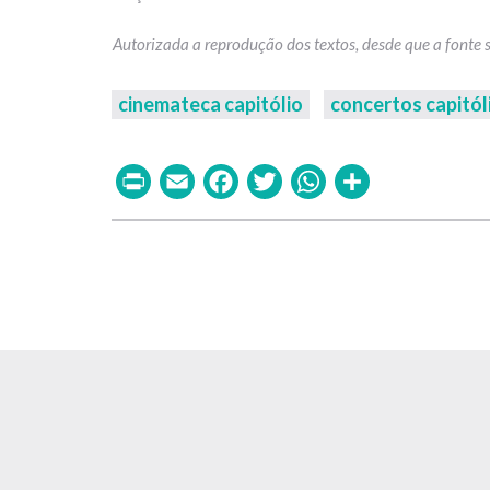
cinemateca capitólio
concertos capitól
Print
Email
Facebook
Twitter
WhatsAp
Share