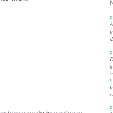
C
A
i
d
C
E
h
C
D
c
C