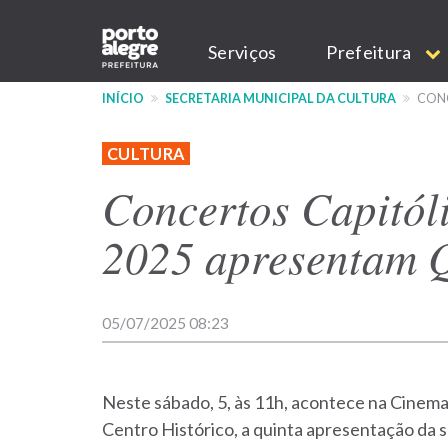
Pular
Main
para
Serviços
Prefeitura
o
navigation
conteúdo
INÍCIO
SECRETARIA MUNICIPAL DA CULTURA
CONC
principal
CULTURA
Concertos Capitól
2025 apresentam 
05/07/2025 08:23
Neste sábado, 5, às 11h, acontece na Cinemat
Centro Histórico, a quinta apresentação da 