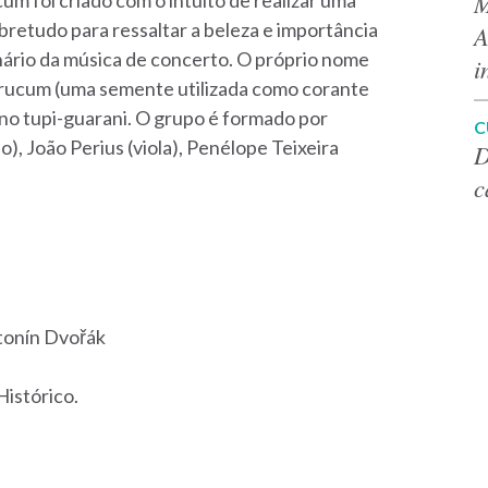
M
um foi criado com o intuito de realizar uma
sobretudo para ressaltar a beleza e importância
A
enário da música de concerto. O próprio nome
i
 urucum (uma semente utilizada como corante
 no tupi-guarani. O grupo é formado por
C
o), João Perius (viola), Penélope Teixeira
D
c
tonín Dvořák
Histórico.