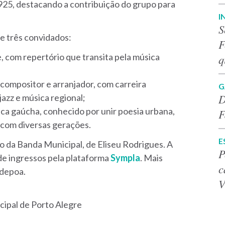
 1925, destacando a contribuição do grupo para
I
S
e três convidados:
F
e, com repertório que transita pela música
q
, compositor e arranjador, com carreira
G
D
jazz e música regional;
ica gaúcha, conhecido por unir poesia urbana,
F
m com diversas gerações.
E
o da Banda Municipal, de Eliseu Rodrigues. A
P
de ingressos pela plataforma
Sympla
. Mais
c
depoa.
V
ipal de Porto Alegre