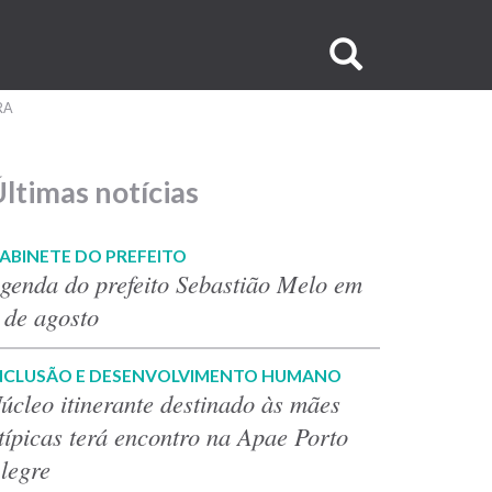
Buscar
no
RA
site
ltimas notícias
ABINETE DO PREFEITO
genda do prefeito Sebastião Melo em
 de agosto
NCLUSÃO E DESENVOLVIMENTO HUMANO
úcleo itinerante destinado às mães
típicas terá encontro na Apae Porto
legre