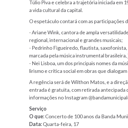
Túlio Piva e celebra a trajetória iniciada em
a vida cultural da capital.
O espetáculo contará com as participações d
- Ariane Wink, cantora de ampla versatilidad
regional, internacional e grandes musicais;
- Pedrinho Figueiredo, flautista, saxofonista
marcada pela música instrumental brasileira, 
- Nei Lisboa, um dos principais nomes da mús
lirismo e crítica social em obras que dialoga
A regência será de Wilthon Matos, e a direçã
entrada é gratuita, com retirada antecipada 
informações no Instagram @bandamunicipal
Serviço
O que:
Concerto de 100 anos da Banda Munic
Data:
Quarta-feira, 17