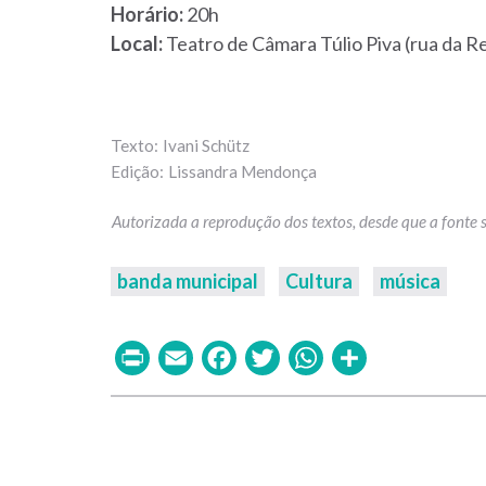
Horário:
20h
Local:
Teatro de Câmara Túlio Piva (rua da Re
Ivani Schütz
Lissandra Mendonça
banda municipal
Cultura
música
Print
Email
Facebook
Twitter
WhatsAp
Share