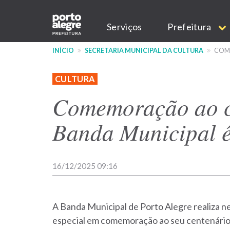
Pular
Main
para
Serviços
Prefeitura
o
navigation
conteúdo
INÍCIO
SECRETARIA MUNICIPAL DA CULTURA
COME
principal
CULTURA
Comemoração ao c
Banda Municipal é 
16/12/2025 09:16
A Banda Municipal de Porto Alegre realiza ne
especial em comemoração ao seu centenário