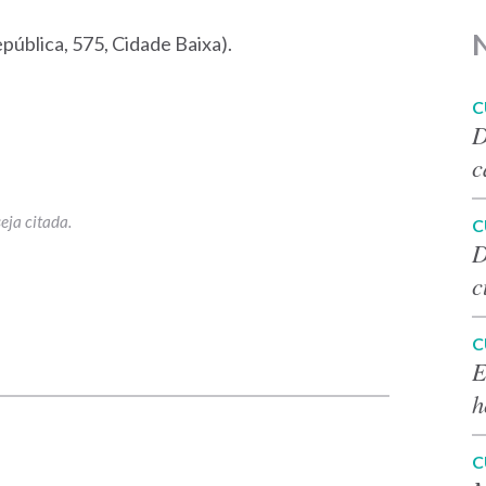
pública, 575, Cidade Baixa).
C
D
c
C
D
c
C
p
E
h
C