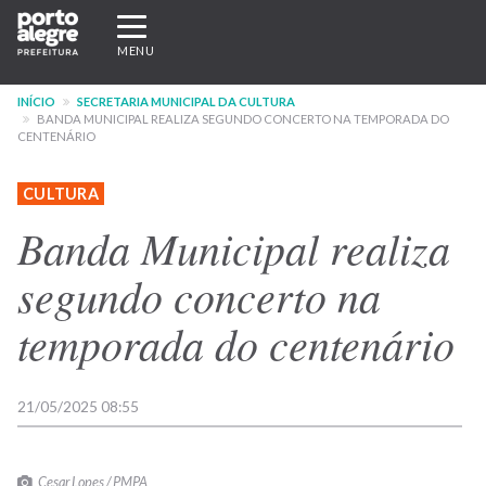
Pular
Expandir/recolher
para
navegação
MENU
o
conteúdo
INÍCIO
SECRETARIA MUNICIPAL DA CULTURA
principal
BANDA MUNICIPAL REALIZA SEGUNDO CONCERTO NA TEMPORADA DO
CENTENÁRIO
CULTURA
Banda Municipal realiza
segundo concerto na
temporada do centenário
21/05/2025 08:55
Cesar Lopes / PMPA