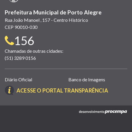
Prefeitura Municipal de Porto Alegre
Rua João Manoel , 157 - Centro Histórico
CEP 90010-030
Telefone
156
para
Chamadas de outras cidades:
(51) 3289 0156
contato:
Links
Diário Oficial
Banco de Imagens
úteis
(LINK
ACESSE O PORTAL TRANSPARÊNCIA
(abrem
ABRE
em
EM
nova
(link
NOVA
janela)
abre
JANELA)
em