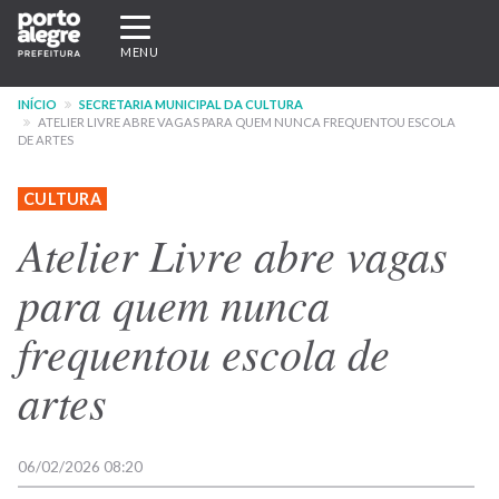
Pular
Expandir/recolher
para
navegação
MENU
o
conteúdo
INÍCIO
SECRETARIA MUNICIPAL DA CULTURA
principal
ATELIER LIVRE ABRE VAGAS PARA QUEM NUNCA FREQUENTOU ESCOLA
DE ARTES
CULTURA
Atelier Livre abre vagas
para quem nunca
frequentou escola de
artes
06/02/2026 08:20