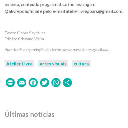
ementa, conteúdo programático) no Instragam
@alivrepoaoficial e pelo e-mail atelierlivrepoars@gmail.com.
Cleber Saydelles
Cristiano Vieira
Atelier Livre
artes visuais
cultura
Print
Email
Facebook
Twitter
WhatsApp
Share
Últimas notícias