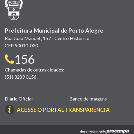
nova
janela)
Prefeitura Municipal de Porto Alegre
Rua João Manoel , 157 - Centro Histórico
CEP 90010-030
Telefone
156
para
Chamadas de outras cidades:
(51) 3289 0156
contato:
Links
Diário Oficial
Banco de Imagens
úteis
(LINK
ACESSE O PORTAL TRANSPARÊNCIA
(abrem
ABRE
em
EM
nova
(link
NOVA