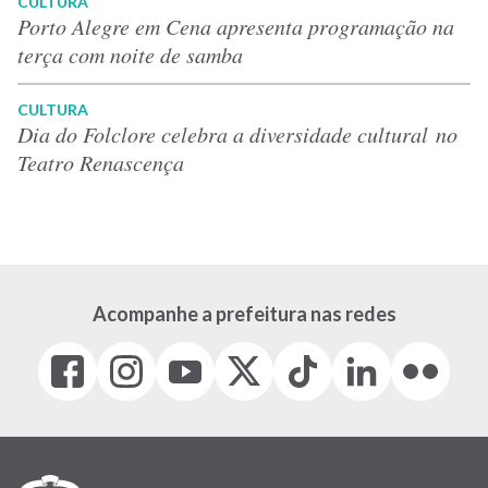
CULTURA
Porto Alegre em Cena apresenta programação na
terça com noite de samba
CULTURA
Dia do Folclore celebra a diversidade cultural no
Teatro Renascença
Acompanhe a prefeitura nas redes
Facebook
Instagram
Youtube
X
Tiktok
LinkedIn
Flickr
(link
(link
(link
(Antigo
(link
(link
(link
abre
abre
abre
Twitter)
abre
abre
abre
em
em
em
(link
em
em
em
nova
nova
nova
abre
nova
nova
nova
janela)
janela)
janela)
em
janela)
janela)
janela)