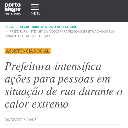
Pular
Expandir/recolher
para
navegação
MENU
o
conteúdo
INÍCIO
SECRETARIA DE ASSISTÊNCIA SOCIAL
principal
PREFEITURA INTENSIFICA AÇÕES PARA PESSOAS EM SITUAÇÃO DE RUA
DURANTE O CALOR EXTREMO
ASSISTÊNCIA SOCIAL
Prefeitura intensifica
ações para pessoas em
situação de rua durante o
calor extremo
06/02/2026 16:08