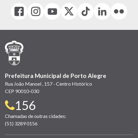
Facebook
Instagram
Youtube
X
Tiktok
LinkedIn
Flickr
(link
(link
(link
(Antigo
(link
(link
(link
abre
abre
abre
Twitter)
abre
abre
abre
em
em
em
(link
em
em
em
nova
nova
nova
abre
nova
nova
nova
janela)
janela)
janela)
em
janela)
janela)
janela)
nova
janela)
Prefeitura Municipal de Porto Alegre
Rua João Manoel , 157 - Centro Histórico
CEP 90010-030
Telefone
156
para
Chamadas de outras cidades:
(51) 3289 0156
contato: