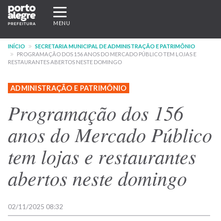
Pular
Expandir/recolher
para
navegação
MENU
o
conteúdo
INÍCIO
SECRETARIA MUNICIPAL DE ADMINISTRAÇÃO E PATRIMÔNIO
principal
PROGRAMAÇÃO DOS 156 ANOS DO MERCADO PÚBLICO TEM LOJAS E
RESTAURANTES ABERTOS NESTE DOMINGO
ADMINISTRAÇÃO E PATRIMÔNIO
Programação dos 156
anos do Mercado Público
tem lojas e restaurantes
abertos neste domingo
02/11/2025 08:32