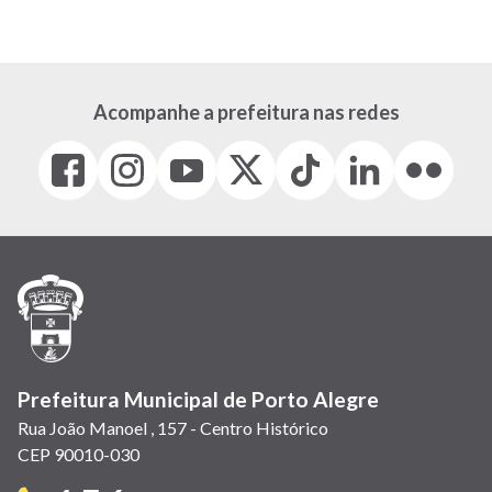
Acompanhe a prefeitura nas redes
Facebook
Instagram
Youtube
X
Tiktok
LinkedIn
Flickr
(link
(link
(link
(Antigo
(link
(link
(link
abre
abre
abre
Twitter)
abre
abre
abre
em
em
em
(link
em
em
em
nova
nova
nova
abre
nova
nova
nova
janela)
janela)
janela)
em
janela)
janela)
janela)
nova
janela)
Prefeitura Municipal de Porto Alegre
Rua João Manoel , 157 - Centro Histórico
CEP 90010-030