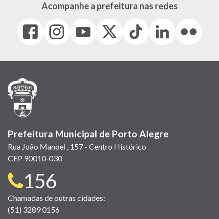
Acompanhe a prefeitura nas redes
Facebook
Instagram
Youtube
X
Tiktok
LinkedIn
Flickr
(link
(link
(link
(Antigo
(link
(link
(link
abre
abre
abre
Twitter)
abre
abre
abre
em
em
em
(link
em
em
em
nova
nova
nova
abre
nova
nova
nova
janela)
janela)
janela)
em
janela)
janela)
janela)
nova
janela)
Prefeitura Municipal de Porto Alegre
Rua João Manoel , 157 - Centro Histórico
CEP 90010-030
Telefone
156
para
Chamadas de outras cidades:
(51) 3289 0156