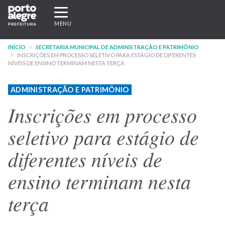
Pular
Expandir/recolher
para
navegação
MENU
o
conteúdo
INÍCIO
SECRETARIA MUNICIPAL DE ADMINISTRAÇÃO E PATRIMÔNIO
principal
INSCRIÇÕES EM PROCESSO SELETIVO PARA ESTÁGIO DE DIFERENTES
NÍVEIS DE ENSINO TERMINAM NESTA TERÇA
ADMINISTRAÇÃO E PATRIMÔNIO
Inscrições em processo
seletivo para estágio de
diferentes níveis de
ensino terminam nesta
terça