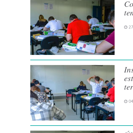
Co
te
27
In
es
te
04