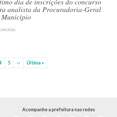
timo dia de inscrições do concurso
ra analista da Procuradoria-Geral
 Município
/04/2026
na
Página
4
Página
5
Próxima
››
Última
Última »
página
página
Acompanhe a prefeitura nas redes