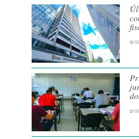
Úl
co
fi
05
Pr
ju
do
05