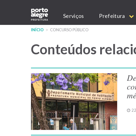
Pular
Main
para
Serviços
Prefeitura
o
navigation
conteúdo
INÍCIO
CONCURSO PÚBLICO
principal
Conteúdos relaci
De
co
mé
22