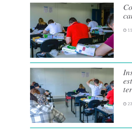
Co
ca
11
In
es
te
23