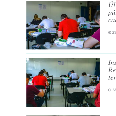
Úl
pú
ca
23
In
Re
te
23