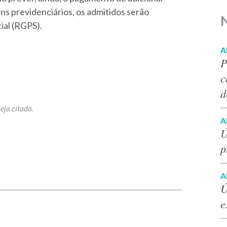
ins previdenciários, os admitidos serão
ial (RGPS).
A
P
c
d
A
Ú
p
p
A
Ú
e