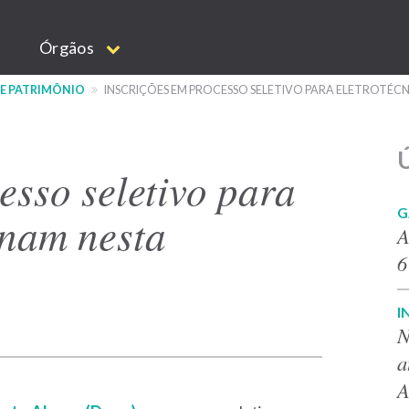
Órgãos
 E PATRIMÔNIO
INSCRIÇÕES EM PROCESSO SELETIVO PARA ELETROTÉC
Ú
esso seletivo para
G
inam nesta
A
6
I
N
a
A