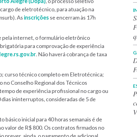
Porto Alegre (Dopa)
, o processo seletivo
 cargo de eletrotécnico, para atuação na
I
S
msurb). As
inscrições
se encerram às 17h
F
q
pela internet, o formulário eletrônico
brigatória para comprovação de experiência
G
egre.rs.gov.br
. Não haverá cobrança de taxa
D
F
; curso técnico completo em Eletrotécnica;
ico no Conselho Regional dos Técnicos
E
 tempo de experiência profissional no cargo ou
P
 dias ininterruptos, consideradas de 5 de
c
V
 básico inicial para 40 horas semanais é de
no valor de R$ 800. Os contratos firmados no
 prever, ainda, o pagamento de adicional