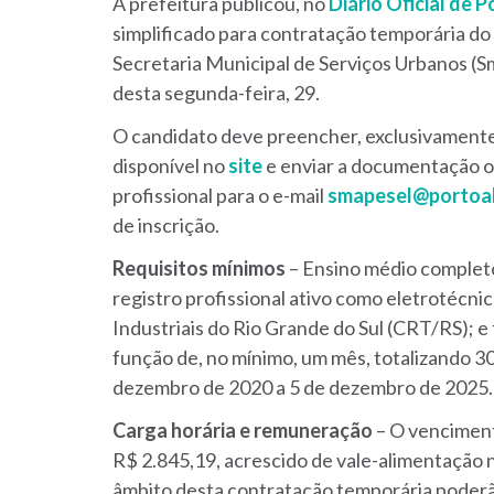
A prefeitura publicou, no
Diário Oficial de 
simplificado para contratação temporária do
Secretaria Municipal de Serviços Urbanos (S
desta segunda-feira, 29.
O candidato deve preencher, exclusivamente 
disponível no
site
e enviar a documentação o
profissional para o e-mail
smapesel@portoal
de inscrição.
Requisitos mínimos
– Ensino médio completo
registro profissional ativo como eletrotécn
Industriais do Rio Grande do Sul (CRT/RS); e
função de, no mínimo, um mês, totalizando 30
dezembro de 2020 a 5 de dezembro de 2025.
Carga horária e remuneração
– O vencimento
R$ 2.845,19, acrescido de vale-alimentação 
âmbito desta contratação temporária poderão