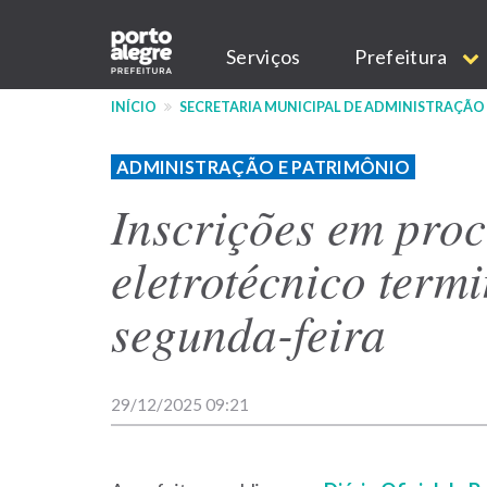
Pular
Main
para
Serviços
Prefeitura
o
navigation
conteúdo
INÍCIO
SECRETARIA MUNICIPAL DE ADMINISTRAÇÃO
principal
ADMINISTRAÇÃO E PATRIMÔNIO
Inscrições em proc
eletrotécnico term
segunda-feira
29/12/2025 09:21