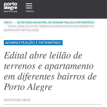
Pular
Expandir/recolher
para
navegação
MENU
o
conteúdo
INÍCIO
SECRETARIA MUNICIPAL DE ADMINISTRAÇÃO E PATRIMÔNIO
principal
EDITAL ABRE LEILÃO DE TERRENOS E APARTAMENTO EM DIFERENTES
BAIRROS DE PORTO ALEGRE
ADMINISTRAÇÃO E PATRIMÔNIO
Edital abre leilão de
terrenos e apartamento
em diferentes bairros de
Porto Alegre
09/07/2026 08:15