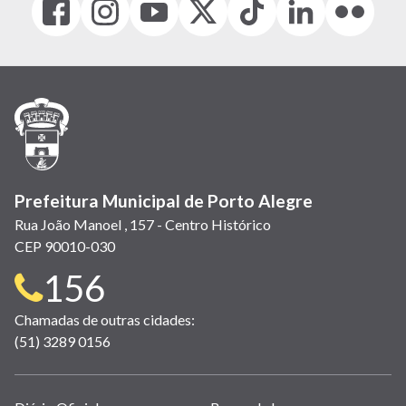
(link
(link
(link
(Antigo
(link
(link
(link
abre
abre
abre
Twitter)
abre
abre
abre
em
em
em
(link
em
em
em
nova
nova
nova
abre
nova
nova
nova
janela)
janela)
janela)
em
janela)
janela)
janela)
nova
janela)
Prefeitura Municipal de Porto Alegre
Rua João Manoel , 157 - Centro Histórico
CEP 90010-030
Telefone
156
para
Chamadas de outras cidades:
(51) 3289 0156
contato: