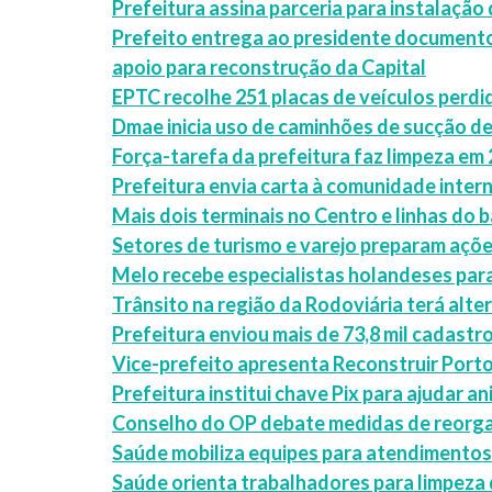
Prefeitura assina parceria para instalaçã
Prefeito entrega ao presidente documento
apoio para reconstrução da Capital
EPTC recolhe 251 placas de veículos perdi
Dmae inicia uso de caminhões de sucção de
Força-tarefa da prefeitura faz limpeza em 
Prefeitura envia carta à comunidade inter
Mais dois terminais no Centro e linhas do 
Setores de turismo e varejo preparam açõ
Melo recebe especialistas holandeses para
Trânsito na região da Rodoviária terá alter
Prefeitura enviou mais de 73,8 mil cadastr
Vice-prefeito apresenta Reconstruir Port
Prefeitura institui chave Pix para ajudar a
Conselho do OP debate medidas de reorga
Saúde mobiliza equipes para atendimentos
Saúde orienta trabalhadores para limpeza