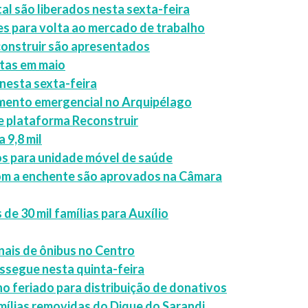
al são liberados nesta sexta-feira
es para volta ao mercado de trabalho
construir são apresentados
ltas em maio
nesta sexta-feira
imento emergencial no Arquipélago
 e plataforma Reconstruir
 9,8 mil
s para unidade móvel de saúde
com a enchente são aprovados na Câmara
e 30 mil famílias para Auxílio
inais de ônibus no Centro
ssegue nesta quinta-feira
no feriado para distribuição de donativos
mílias removidas do Dique do Sarandi