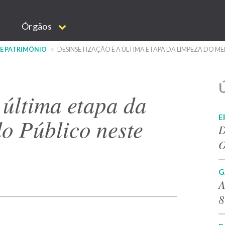
Órgãos
 E PATRIMÔNIO
DESINSETIZAÇÃO É A ÚLTIMA ETAPA DA LIMPEZA DO 
Ú
 última etapa da
E
o Público neste
D
O
G
A
8