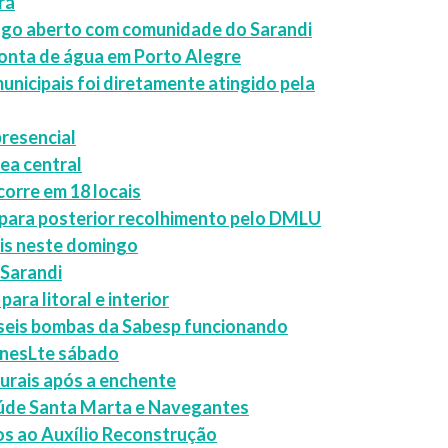
rá
ogo aberto com comunidade do Sarandi
conta de água em Porto Alegre
unicipais foi diretamente atingido pela
resencial
rea central
orre em 18 locais
 para posterior recolhimento pelo DMLU
is neste domingo
 Sarandi
ara litoral e interior
 seis bombas da Sabesp funcionando
 nesLte sábado
turais após a enchente
saúde Santa Marta e Navegantes
ros ao Auxílio Reconstrução