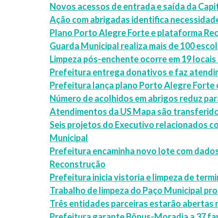
Novos acessos de entrada e saída da Capit
Ação com abrigadas identifica necessidad
Plano Porto Alegre Forte e plataforma Re
Guarda Municipal realiza mais de 100 esco
Limpeza pós-enchente ocorre em 19 locais 
Prefeitura entrega donativos e faz atend
Prefeitura lança plano Porto Alegre Forte
Número de acolhidos em abrigos reduz para
Atendimentos da US Mapa são transferido
Seis projetos do Executivo relacionados 
Municipal
Prefeitura encaminha novo lote com dados d
Reconstrução
Prefeitura inicia vistoria e limpeza de term
Trabalho de limpeza do Paço Municipal pro
Três entidades parceiras estarão abertas 
Prefeitura garante Bônus-Moradia a 37 fa