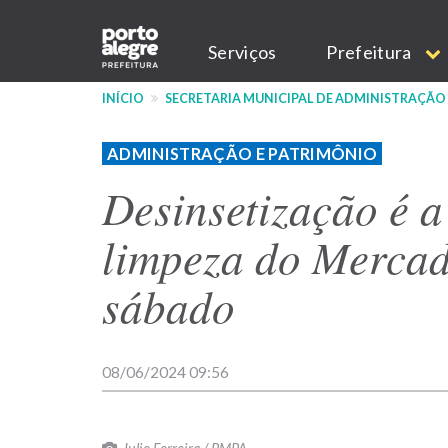
Pular
Main
para
Serviços
Prefeitura
o
navigation
conteúdo
INÍCIO
SECRETARIA MUNICIPAL DE ADMINISTRAÇÃO
principal
ADMINISTRAÇÃO E PATRIMÔNIO
Desinsetização é a
limpeza do Mercad
sábado
08/06/2024 09:56