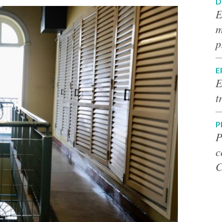
D
E
m
p
E
E
t
P
P
c
C