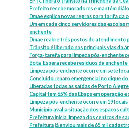
EPTC libera o trânsito na Trincheira da Cea
Prefeito recebe moradores e mantém diál
Dmae explica novas regras para tarifa da 
Um em cada cinco servidores das escolas m
enchente
Dmae reabre três postos de atendimento p
Trânsito é liberado nas principais vias da á
Força-tarefa para limpeza pós-enchente oc
Bota-Espera recebe resíduos da enchente
Limpeza pós-enchente ocorre em sete loca
Concluído reparo emergencial no dique do
Liberadas todas as saídas de Porto Alegre p
Capital tem 65% das Ebaps em operação e
Limpeza pós-enchente ocorre em 19 locais
Município avalia situação dos espaços cul
Prefeitura inicia limpeza dos centros de 
Prefeitura já enviou mais de 65 mil cadast