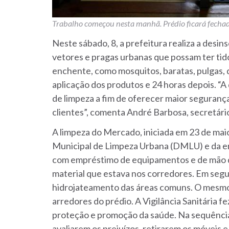
Trabalho começou nesta manhã. Prédio ficará fechad
Neste sábado, 8, a prefeitura realiza a desi
vetores e pragas urbanas que possam ter tid
enchente, como mosquitos, baratas, pulgas, 
aplicação dos produtos e 24 horas depois. “
de limpeza a fim de oferecer maior seguranç
clientes”, comenta André Barbosa, secretário
A limpeza do Mercado, iniciada em 23 de ma
Municipal de Limpeza Urbana (DMLU) e da em
com empréstimo de equipamentos e de mão de 
material que estava nos corredores. Em seg
hidrojateamento das áreas comuns. O mesmo 
arredores do prédio. A Vigilância Sanitária f
proteção e promoção da saúde. Na sequência,
avaliarem os prejuízos, retirarem os móveis 