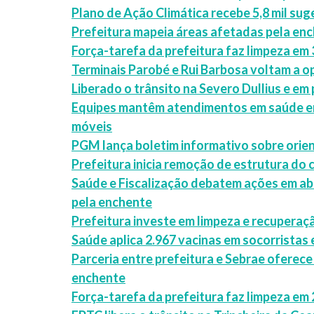
Plano de Ação Climática recebe 5,8 mil sug
Prefeitura mapeia áreas afetadas pela ench
Força-tarefa da prefeitura faz limpeza em 
Terminais Parobé e Rui Barbosa voltam a o
Liberado o trânsito na Severo Dullius e em
Equipes mantêm atendimentos em saúde em
móveis
PGM lança boletim informativo sobre orien
Prefeitura inicia remoção de estrutura do
Saúde e Fiscalização debatem ações em ab
pela enchente
Prefeitura investe em limpeza e recuperaç
Saúde aplica 2.967 vacinas em socorristas
Parceria entre prefeitura e Sebrae oferece
enchente
Força-tarefa da prefeitura faz limpeza em 