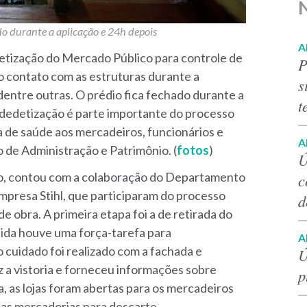
o durante a aplicação e 24h depois
A
nsetização do Mercado Público para controle de
P
o contato com as estruturas durante a
s
dentre outras. O prédio fica fechado durante a
t
A dedetização é parte importante do processo
a de saúde aos mercadeiros, funcionários e
A
 de Administração e Patrimônio. (
fotos
)
Ú
io, contou com a colaboração do Departamento
c
presa Stihl, que participaram do processo
d
obra. A primeira etapa foi a de retirada do
uida houve uma força-tarefa para
A
cuidado foi realizado com a fachada e
Ú
ez a vistoria e forneceu informações sobre
p
 as lojas foram abertas para os mercadeiros
e as mercadorias para descarte.