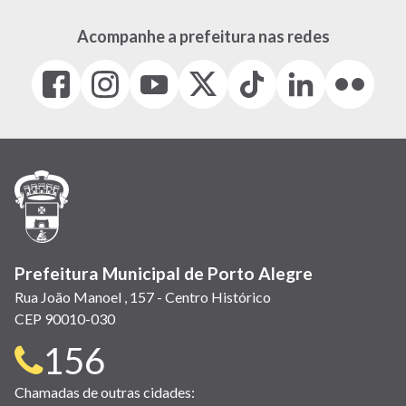
Acompanhe a prefeitura nas redes
Facebook
Instagram
Youtube
X
Tiktok
LinkedIn
Flickr
(link
(link
(link
(Antigo
(link
(link
(link
abre
abre
abre
Twitter)
abre
abre
abre
em
em
em
(link
em
em
em
nova
nova
nova
abre
nova
nova
nova
janela)
janela)
janela)
em
janela)
janela)
janela)
nova
janela)
Prefeitura Municipal de Porto Alegre
Rua João Manoel , 157 - Centro Histórico
CEP 90010-030
Telefone
156
para
Chamadas de outras cidades: