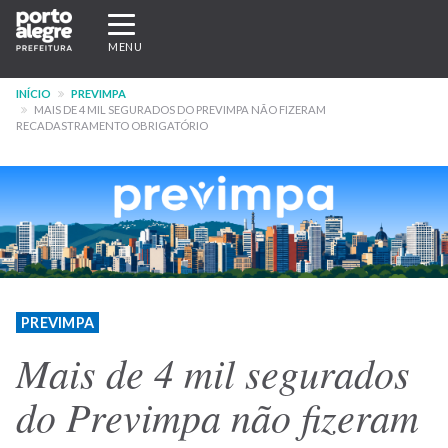
Pular
Expandir/recolher
para
navegação
MENU
o
conteúdo
INÍCIO
PREVIMPA
principal
MAIS DE 4 MIL SEGURADOS DO PREVIMPA NÃO FIZERAM
RECADASTRAMENTO OBRIGATÓRIO
PREVIMPA
Mais de 4 mil segurados
do Previmpa não fizeram