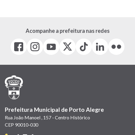
Acompanhe a prefeitura nas redes
Facebook
Instagram
Youtube
X
Tiktok
LinkedIn
Flickr
(link
(link
(link
(Antigo
(link
(link
(link
abre
abre
abre
Twitter)
abre
abre
abre
em
em
em
(link
em
em
em
nova
nova
nova
abre
nova
nova
nova
janela)
janela)
janela)
em
janela)
janela)
janela)
nova
janela)
Prefeitura Municipal de Porto Alegre
Rua João Manoel , 157 - Centro Histórico
CEP 90010-030