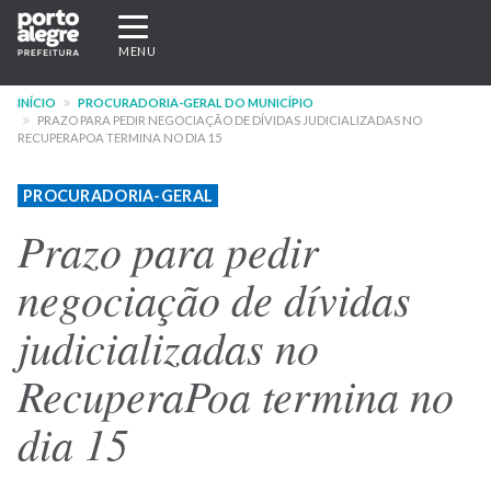
Pular
Expandir/recolher
para
navegação
MENU
o
conteúdo
INÍCIO
PROCURADORIA-GERAL DO MUNICÍPIO
principal
PRAZO PARA PEDIR NEGOCIAÇÃO DE DÍVIDAS JUDICIALIZADAS NO
RECUPERAPOA TERMINA NO DIA 15
PROCURADORIA-GERAL
Prazo para pedir
negociação de dívidas
judicializadas no
RecuperaPoa termina no
dia 15