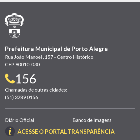
em
em
em
(link
em
em
em
nova
nova
nova
abre
nova
nova
nova
janela)
janela)
janela)
em
janela)
janela)
janela)
nova
janela)
Prefeitura Municipal de Porto Alegre
Rua João Manoel , 157 - Centro Histórico
CEP 90010-030
Telefone
156
para
Chamadas de outras cidades:
(51) 3289 0156
contato:
Links
Diário Oficial
Banco de Imagens
úteis
(LINK
ACESSE O PORTAL TRANSPARÊNCIA
(abrem
ABRE