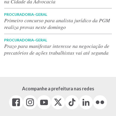
na Cidade da Advocacia
PROCURADORIA-GERAL
Primeiro concurso para analista jurídico da PGM
realiza provas neste domingo
PROCURADORIA-GERAL
Prazo para manifestar interesse na negociação de
precatórios de ações trabalhistas vai até segunda
Acompanhe a prefeitura nas redes
Facebook
Instagram
Youtube
X
Tiktok
LinkedIn
Flickr
(link
(link
(link
(Antigo
(link
(link
(link
abre
abre
abre
Twitter)
abre
abre
abre