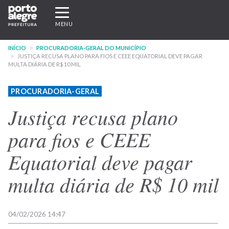
Pular
Expandir/recolher
para
navegação
MENU
o
conteúdo
INÍCIO
PROCURADORIA-GERAL DO MUNICÍPIO
principal
JUSTIÇA RECUSA PLANO PARA FIOS E CEEE EQUATORIAL DEVE PAGAR
MULTA DIÁRIA DE R$ 10 MIL
PROCURADORIA-GERAL
Justiça recusa plano
para fios e CEEE
Equatorial deve pagar
multa diária de R$ 10 mil
04/02/2026 14:47