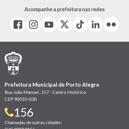
Acompanhe a prefeitura nas redes
Facebook
Instagram
Youtube
X
Tiktok
LinkedIn
Flickr
(link
(link
(link
(Antigo
(link
(link
(link
abre
abre
abre
Twitter)
abre
abre
abre
em
em
em
(link
em
em
em
nova
nova
nova
abre
nova
nova
nova
janela)
janela)
janela)
em
janela)
janela)
janela)
nova
janela)
Prefeitura Municipal de Porto Alegre
Rua João Manoel , 157 - Centro Histórico
CEP 90010-030
Telefone
156
para
Chamadas de outras cidades: