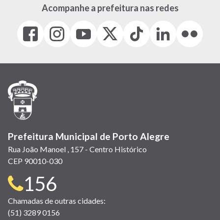
Acompanhe a prefeitura nas redes
Facebook
Instagram
Youtube
X
Tiktok
LinkedIn
Flickr
(link
(link
(link
(Antigo
(link
(link
(link
abre
abre
abre
Twitter)
abre
abre
abre
em
em
em
(link
em
em
em
nova
nova
nova
abre
nova
nova
nova
janela)
janela)
janela)
em
janela)
janela)
janela)
nova
janela)
Prefeitura Municipal de Porto Alegre
Rua João Manoel , 157 - Centro Histórico
CEP 90010-030
Telefone
156
para
Chamadas de outras cidades:
(51) 3289 0156