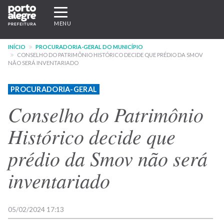
Pular
Expandir/recolher
para
navegação
MENU
o
conteúdo
INÍCIO
PROCURADORIA-GERAL DO MUNICÍPIO
principal
CONSELHO DO PATRIMÔNIO HISTÓRICO DECIDE QUE PRÉDIO DA SMOV
NÃO SERÁ INVENTARIADO
PROCURADORIA-GERAL
Conselho do Patrimônio
Histórico decide que
prédio da Smov não será
inventariado
05/02/2024 17:13