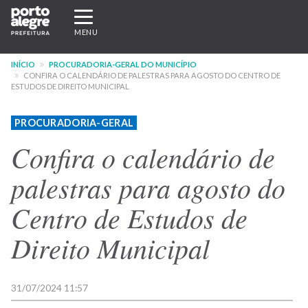
Pular
Expandir/recolher
para
navegação
MENU
o
conteúdo
INÍCIO
PROCURADORIA-GERAL DO MUNICÍPIO
principal
CONFIRA O CALENDÁRIO DE PALESTRAS PARA AGOSTO DO CENTRO DE
ESTUDOS DE DIREITO MUNICIPAL
PROCURADORIA-GERAL
Confira o calendário de
palestras para agosto do
Centro de Estudos de
Direito Municipal
31/07/2024 11:57