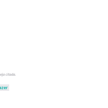
azer
p