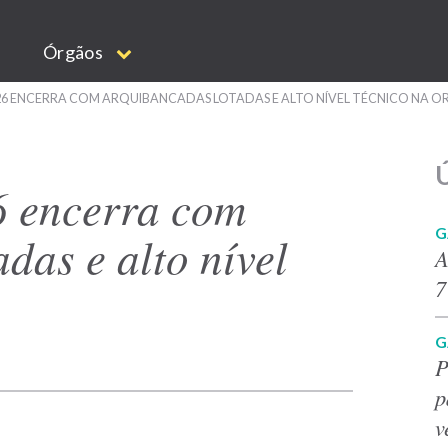
Órgãos
26 ENCERRA COM ARQUIBANCADAS LOTADAS E ALTO NÍVEL TÉCNICO NA O
Ú
6 encerra com
G
das e alto nível
A
7
G
P
p
v