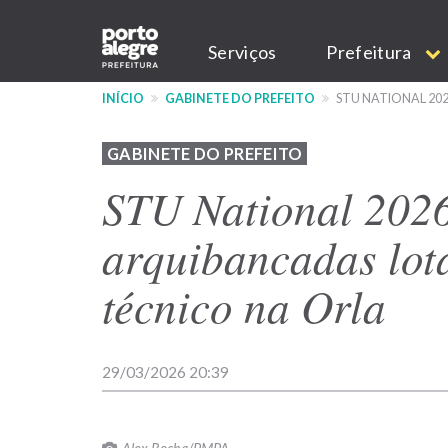
Pular
Main
para
Serviços
Prefeitura
o
navigation
conteúdo
INÍCIO
GABINETE DO PREFEITO
STU NATIONAL 20
principal
GABINETE DO PREFEITO
STU National 202
arquibancadas lota
técnico na Orla
29/03/2026 20:39