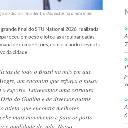
 do dia, o clima dentro das pistas foi ainda mais
G
 grande final do STU National 2026, realizada
A
ompareceu em peso e lotou as arquibancadas
7
semana de competições, consolidando o evento
vo da cidade.
G
P
etas de todo o Brasil no mês em que
p
Alegre, um encontro que reforça o nosso
v
 o esporte. Entregamos uma estrutura
 Orla do Guaíba e de diversos outros
G
A
o atleta, que encontra melhores
6
ecebe mais movimento e para os porto-
er e qualidade de vida. Nosso