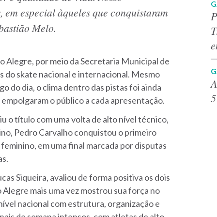
G
s, em especial àqueles que conquistaram
P
ebastião Melo.
T
e
o Alegre, por meio da Secretaria Municipal de
G
s do skate nacional e internacional. Mesmo
A
o do dia, o clima dentro das pistas foi ainda
5
e empolgaram o público a cada apresentação.
iu o título com uma volta de alto nível técnico,
no, Pedro Carvalho conquistou o primeiro
 feminino, em uma final marcada por disputas
as.
cas Siqueira, avaliou de forma positiva os dois
o Alegre mais uma vez mostrou sua força no
ível nacional com estrutura, organização e
inais de semana intensos, com atletas de alto