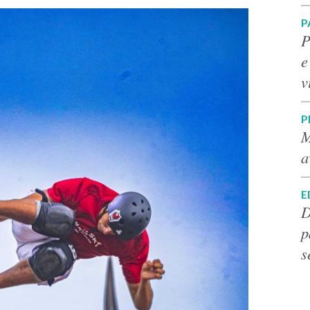
P
P
e
v
P
M
a
E
D
p
s