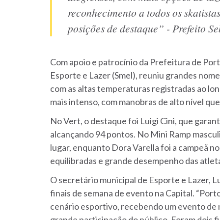
reconhecimento a todos os skatista
posições de destaque” - Prefeito S
Com apoio e patrocínio da Prefeitura de Port
Esporte e Lazer (Smel), reuniu grandes nome
com as altas temperaturas registradas ao long
mais intenso, com manobras de alto nível qu
No Vert, o destaque foi Luigi Cini, que garant
alcançando 94 pontos. No Mini Ramp masculi
lugar, enquanto Dora Varella foi a campeã no
equilibradas e grande desempenho das atlet
O secretário municipal de Esporte e Lazer, Lu
finais de semana de evento na Capital. “Port
cenário esportivo, recebendo um evento de n
grande participação do público. Foram dois f