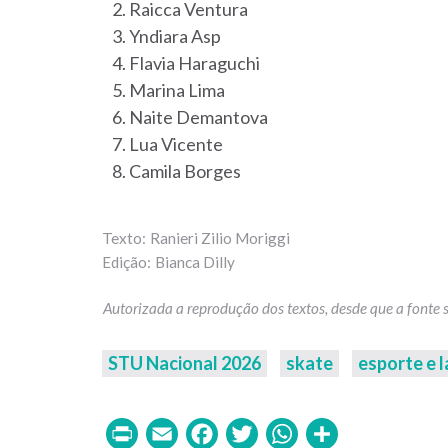
Raicca Ventura
Yndiara Asp
Flavia Haraguchi
Marina Lima
Naite Demantova
Lua Vicente
Camila Borges
Ranieri Zilio Moriggi
Bianca Dilly
STU Nacional 2026
skate
esporte e l
Print
Email
Facebook
Twitter
WhatsAp
Share