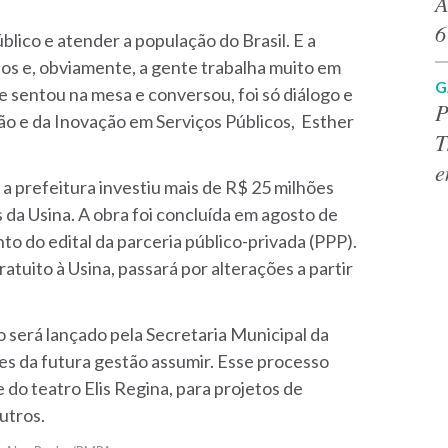
A
6
lico e atender a população do Brasil. E a
ios e, obviamente, a gente trabalha muito em
G
 sentou na mesa e conversou, foi só diálogo e
P
ão e da Inovação em Serviços Públicos, Esther
T
e
a prefeitura investiu mais de R$ 25 milhões
da Usina. A obra foi concluída em agosto de
o do edital da parceria público-privada (PPP).
ratuito à Usina, passará por alterações a partir
 será lançado pela Secretaria Municipal da
tes da futura gestão assumir. Esse processo
e do teatro Elis Regina, para projetos de
outros.