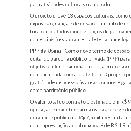
para atividades culturais o ano todo.
O projeto prevê 13 espaços culturais, como c
exposição, dança e de ensaio e um hub de eco
foram projetados cinco espaços de permanên
comerciais (restaurante, cafeteria, bar e loja
PPP da Usina -
Com o novo termo de cessão de
edital de parceria público-privada (PPP) par
objetivo selecionar uma empresa ou consórci
compartilhada com a prefeitura. O projeto pre
gratuidade de acesso às áreas comuns e gar
como patrimônio público.
O valor total do contrato é estimado em R$ 9
operação e manutenção da usina ao longo dos
um aporte público de R$ 7,5 milhões na fase 
contraprestação anual máxima é de R$ 4,9 mi