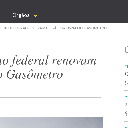
Órgãos
VERNO FEDERAL RENOVAM CESSÃO DA USINA DO GASÔMETRO
Ú
no federal renovam
E
o Gasômetro
D
O
G
A
8