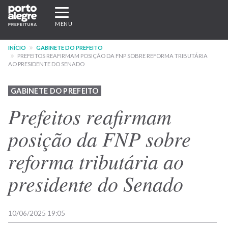
Pular
Expandir/recolher
para
navegação
MENU
o
conteúdo
INÍCIO
GABINETE DO PREFEITO
principal
PREFEITOS REAFIRMAM POSIÇÃO DA FNP SOBRE REFORMA TRIBUTÁRIA
AO PRESIDENTE DO SENADO
GABINETE DO PREFEITO
Prefeitos reafirmam
posição da FNP sobre
reforma tributária ao
presidente do Senado
10/06/2025 19:05